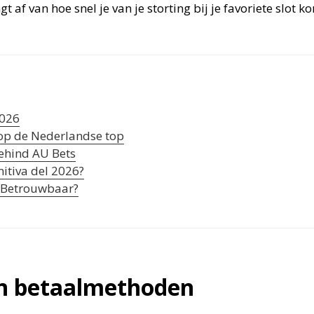
 af van hoe snel je van je storting bij je favoriete slot k
2026
k op de Nederlandse top
ehind AU Bets
nitiva del 2026?
o Betrouwbaar?
en betaalmethoden