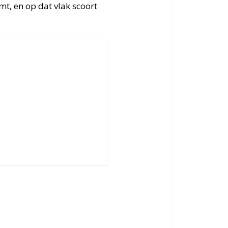
omt, en op dat vlak scoort