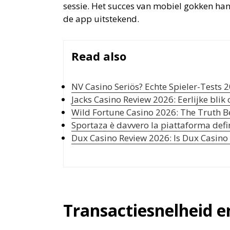
sessie. Het succes van mobiel gokken hangt
de app uitstekend.
Read also
NV Casino Seriös? Echte Spieler-Tests 
Jacks Casino Review 2026: Eerlijke bli
Wild Fortune Casino 2026: The Truth B
Sportaza è davvero la piattaforma defi
Dux Casino Review 2026: Is Dux Casin
Transactiesnelheid 