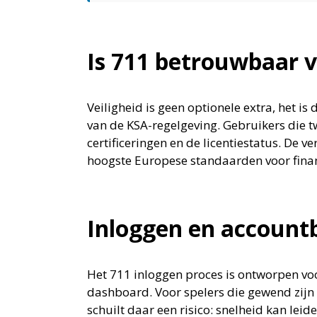
Is 711 betrouwbaar v
Veiligheid is geen optionele extra, het is
van de KSA-regelgeving. Gebruikers die tw
certificeringen en de licentiestatus. De 
hoogste Europese standaarden voor financ
Inloggen en accountb
Het 711 inloggen proces is ontworpen voor
dashboard. Voor spelers die gewend zijn 
schuilt daar een risico: snelheid kan le