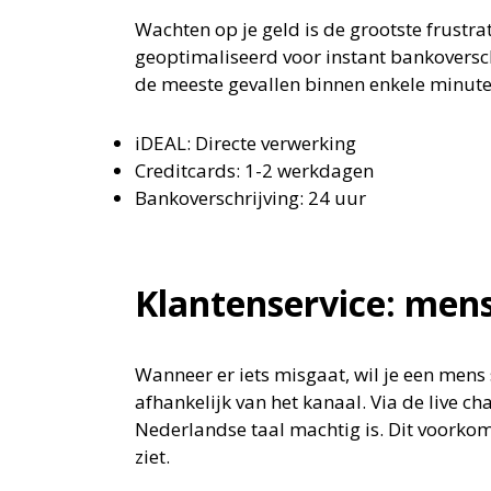
Wachten op je geld is de grootste frustra
geoptimaliseerd voor instant bankoverschr
de meeste gevallen binnen enkele minuten 
iDEAL: Directe verwerking
Creditcards: 1-2 werkdagen
Bankoverschrijving: 24 uur
Klantenservice: mens
Wanneer er iets misgaat, wil je een mens 
afhankelijk van het kanaal. Via de live
Nederlandse taal machtig is. Dit voorkomt
ziet.