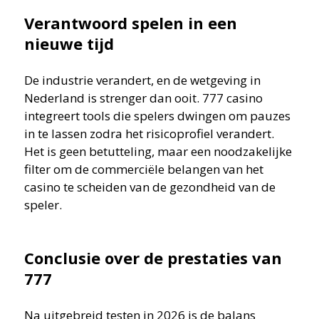
Verantwoord spelen in een
nieuwe tijd
De industrie verandert, en de wetgeving in
Nederland is strenger dan ooit. 777 casino
integreert tools die spelers dwingen om pauzes
in te lassen zodra het risicoprofiel verandert.
Het is geen betutteling, maar een noodzakelijke
filter om de commerciële belangen van het
casino te scheiden van de gezondheid van de
speler.
Conclusie over de prestaties van
777
Na uitgebreid testen in 2026 is de balans