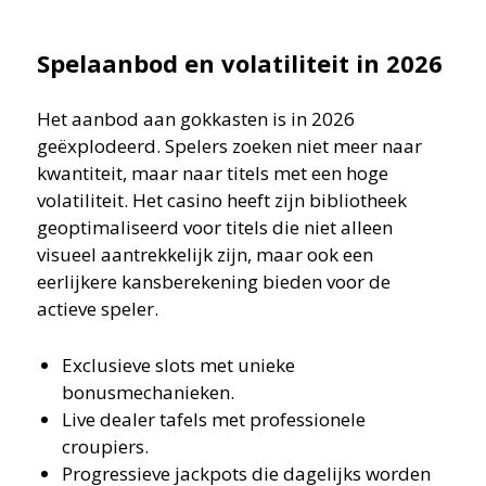
Spelaanbod en volatiliteit in 2026
Het aanbod aan gokkasten is in 2026
geëxplodeerd. Spelers zoeken niet meer naar
kwantiteit, maar naar titels met een hoge
volatiliteit. Het casino heeft zijn bibliotheek
geoptimaliseerd voor titels die niet alleen
visueel aantrekkelijk zijn, maar ook een
eerlijkere kansberekening bieden voor de
actieve speler.
Exclusieve slots met unieke
bonusmechanieken.
Live dealer tafels met professionele
croupiers.
Progressieve jackpots die dagelijks worden