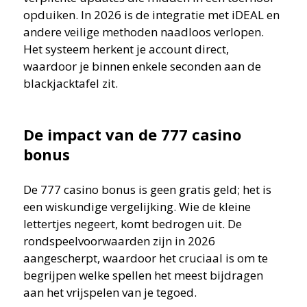
opduiken. In 2026 is de integratie met iDEAL en
andere veilige methoden naadloos verlopen.
Het systeem herkent je account direct,
waardoor je binnen enkele seconden aan de
blackjacktafel zit.
De impact van de 777 casino
bonus
De 777 casino bonus is geen gratis geld; het is
een wiskundige vergelijking. Wie de kleine
lettertjes negeert, komt bedrogen uit. De
rondspeelvoorwaarden zijn in 2026
aangescherpt, waardoor het cruciaal is om te
begrijpen welke spellen het meest bijdragen
aan het vrijspelen van je tegoed.