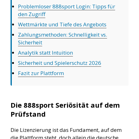
Problemloser 888sport Login: Tipps für
den Zugriff
Wettmärkte und Tiefe des Angebots
Zahlungsmethoden: Schnelligkeit vs.
Sicherheit
Analytik statt Intuition
Sicherheit und Spielerschutz 2026
Fazit zur Plattform
Die 888sport Seriösität auf dem
Prüfstand
Die Lizenzierung ist das Fundament, auf dem
die Plattform steht, doch allein die deutsche