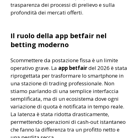
trasparenza dei processi di prelievo e sulla
profondità dei mercati offerti.
Il ruolo della app betfair nel
betting moderno
Scommettere da postazione fissa è un limite
operativo grave. La
app betfair
del 2026 è stata
riprogettata per trasformare lo smartphone in
una stazione di trading professionale. Non
stiamo parlando di una semplice interfaccia
semplificata, ma di un ecosistema dove ogni
variazione di quota è notificata in tempo reale.
La latenza è stata ridotta drasticamente,
permettendo operazioni di cash-out istantaneo
che fanno la differenza tra un profitto netto e
una perdita secca.