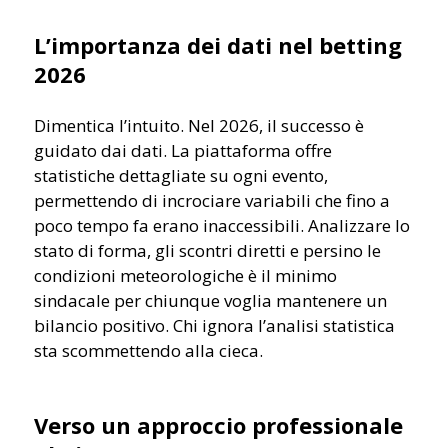
L’importanza dei dati nel betting
2026
Dimentica l’intuito. Nel 2026, il successo è
guidato dai dati. La piattaforma offre
statistiche dettagliate su ogni evento,
permettendo di incrociare variabili che fino a
poco tempo fa erano inaccessibili. Analizzare lo
stato di forma, gli scontri diretti e persino le
condizioni meteorologiche è il minimo
sindacale per chiunque voglia mantenere un
bilancio positivo. Chi ignora l’analisi statistica
sta scommettendo alla cieca.
Verso un approccio professionale