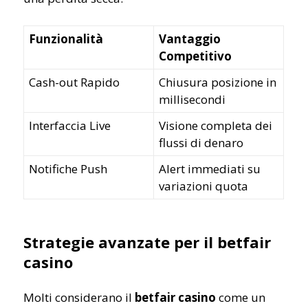
Funzionalità
Vantaggio
Competitivo
Cash-out Rapido
Chiusura posizione in
millisecondi
Interfaccia Live
Visione completa dei
flussi di denaro
Notifiche Push
Alert immediati su
variazioni quota
Strategie avanzate per il betfair
casino
Molti considerano il
betfair casino
come un