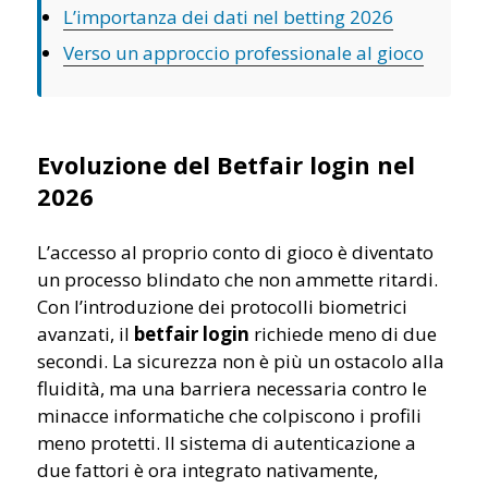
L’importanza dei dati nel betting 2026
Verso un approccio professionale al gioco
Evoluzione del Betfair login nel
2026
L’accesso al proprio conto di gioco è diventato
un processo blindato che non ammette ritardi.
Con l’introduzione dei protocolli biometrici
avanzati, il
betfair login
richiede meno di due
secondi. La sicurezza non è più un ostacolo alla
fluidità, ma una barriera necessaria contro le
minacce informatiche che colpiscono i profili
meno protetti. Il sistema di autenticazione a
due fattori è ora integrato nativamente,