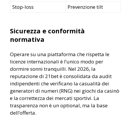
Stop-loss
Prevenzione tilt
Sicurezza e conformità
normativa
Operare su una piattaforma che rispetta le
licenze internazionali è l’unico modo per
dormire sonni tranquilli. Nel 2026, la
reputazione di 21bet è consolidata da audit
indipendenti che verificano la casualità dei
generatori di numeri (RNG) nei giochi da casinò
e la correttezza dei mercati sportivi. La
trasparenza non è un optional, ma la base
dell’offerta.