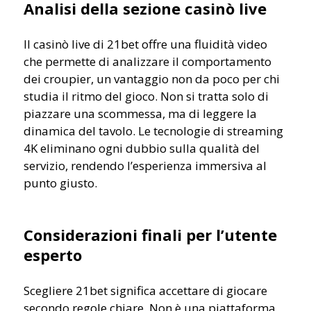
Analisi della sezione casinò live
Il casinò live di 21bet offre una fluidità video
che permette di analizzare il comportamento
dei croupier, un vantaggio non da poco per chi
studia il ritmo del gioco. Non si tratta solo di
piazzare una scommessa, ma di leggere la
dinamica del tavolo. Le tecnologie di streaming
4K eliminano ogni dubbio sulla qualità del
servizio, rendendo l’esperienza immersiva al
punto giusto.
Considerazioni finali per l’utente
esperto
Scegliere 21bet significa accettare di giocare
secondo regole chiare. Non è una piattaforma