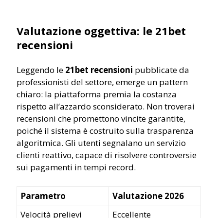
Valutazione oggettiva: le 21bet
recensioni
Leggendo le
21bet recensioni
pubblicate da
professionisti del settore, emerge un pattern
chiaro: la piattaforma premia la costanza
rispetto all’azzardo sconsiderato. Non troverai
recensioni che promettono vincite garantite,
poiché il sistema è costruito sulla trasparenza
algoritmica. Gli utenti segnalano un servizio
clienti reattivo, capace di risolvere controversie
sui pagamenti in tempi record.
Parametro
Valutazione 2026
Velocità prelievi
Eccellente