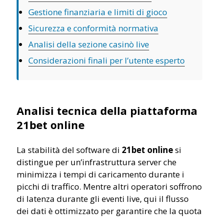
Gestione finanziaria e limiti di gioco
Sicurezza e conformità normativa
Analisi della sezione casinò live
Considerazioni finali per l’utente esperto
Analisi tecnica della piattaforma
21bet online
La stabilità del software di
21bet online
si
distingue per un’infrastruttura server che
minimizza i tempi di caricamento durante i
picchi di traffico. Mentre altri operatori soffrono
di latenza durante gli eventi live, qui il flusso
dei dati è ottimizzato per garantire che la quota