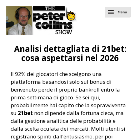
Analisi dettagliata di 21bet:
cosa aspettarsi nel 2026
Il 92% dei giocatori che scelgono una
piattaforma basandosi solo sul bonus di
benvenuto perde il proprio bankroll entro la
prima settimana di gioco. Se sei qui,
probabilmente hai capito che la sopravvivenza
su
21bet
non dipende dalla fortuna cieca, ma
dalla gestione analitica delle probabilità e
dalla scelta oculata dei mercati. Molti utenti si
registrano spinti dall’entusiasmo, per poi