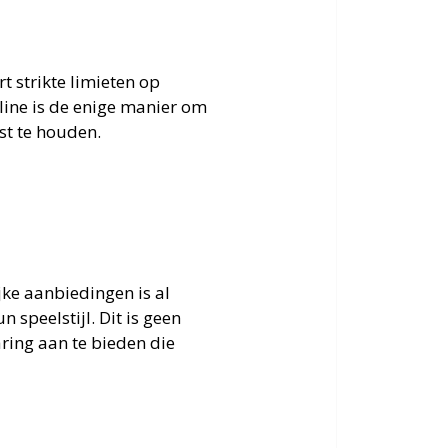
 strikte limieten op
ipline is de enige manier om
st te houden.
ke aanbiedingen is al
 speelstijl. Dit is geen
ring aan te bieden die