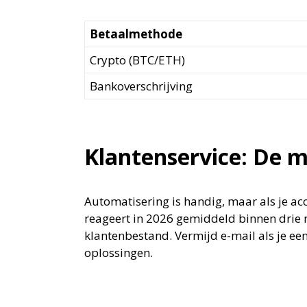
Betaalmethode
Crypto (BTC/ETH)
Bankoverschrijving
Klantenservice: De m
Automatisering is handig, maar als je ac
reageert in 2026 gemiddeld binnen drie mi
klantenbestand. Vermijd e-mail als je een
oplossingen.