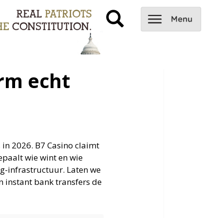
orm echt
s in 2026. B7 Casino claimt
paalt wie wint en wie
ng-infrastructuur. Laten we
n instant bank transfers de