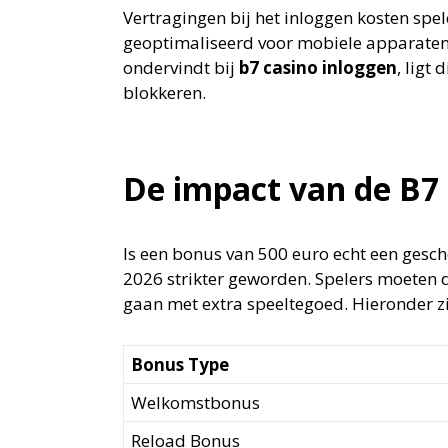
Vertragingen bij het inloggen kosten spel
geoptimaliseerd voor mobiele apparaten,
ondervindt bij
b7 casino inloggen
, ligt
blokkeren.
De impact van de B7
Is een bonus van 500 euro echt een ges
2026 strikter geworden. Spelers moeten
gaan met extra speeltegoed. Hieronder z
Bonus Type
Welkomstbonus
Reload Bonus