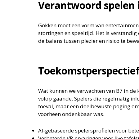
Verantwoord spelen 
Gokken moet een vorm van entertainment 
stortingen en speeltijd. Het is verstandig 
de balans tussen plezier en risico te be
Toekomstperspectief
Wat kunnen we verwachten van B7 in de k
volop gaande. Spelers die regelmatig inlo
toeval, maar een doelbewuste poging om 
voorheen ondenkbaar was.
AI-gebaseerde spelersprofielen voor bet
Verbeterde VR-ervaringen voor live tafels