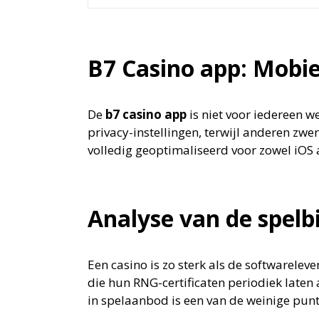
B7 Casino app: Mobi
De
b7 casino app
is niet voor iedereen 
privacy-instellingen, terwijl anderen zwer
volledig geoptimaliseerd voor zowel iOS
Analyse van de spelb
Een casino is zo sterk als de softwarel
die hun RNG-certificaten periodiek laten a
in spelaanbod is een van de weinige punt