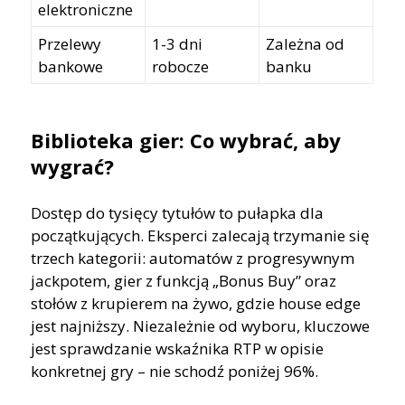
elektroniczne
Przelewy
1-3 dni
Zależna od
bankowe
robocze
banku
Biblioteka gier: Co wybrać, aby
wygrać?
Dostęp do tysięcy tytułów to pułapka dla
początkujących. Eksperci zalecają trzymanie się
trzech kategorii: automatów z progresywnym
jackpotem, gier z funkcją „Bonus Buy” oraz
stołów z krupierem na żywo, gdzie house edge
jest najniższy. Niezależnie od wyboru, kluczowe
jest sprawdzanie wskaźnika RTP w opisie
konkretnej gry – nie schodź poniżej 96%.