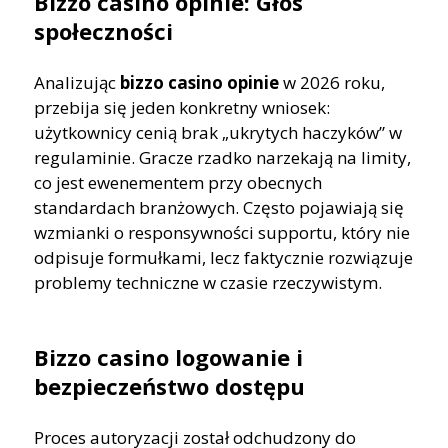
Bizzo casino opinie: Głos
społeczności
Analizując
bizzo casino opinie
w 2026 roku,
przebija się jeden konkretny wniosek:
użytkownicy cenią brak „ukrytych haczyków” w
regulaminie. Gracze rzadko narzekają na limity,
co jest ewenementem przy obecnych
standardach branżowych. Często pojawiają się
wzmianki o responsywności supportu, który nie
odpisuje formułkami, lecz faktycznie rozwiązuje
problemy techniczne w czasie rzeczywistym.
Bizzo casino logowanie i
bezpieczeństwo dostępu
Proces autoryzacji został odchudzony do