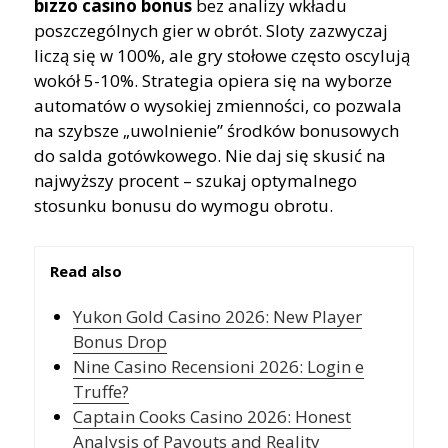
bizzo casino bonus
bez analizy wkładu
poszczególnych gier w obrót. Sloty zazwyczaj
liczą się w 100%, ale gry stołowe często oscylują
wokół 5-10%. Strategia opiera się na wyborze
automatów o wysokiej zmienności, co pozwala
na szybsze „uwolnienie” środków bonusowych
do salda gotówkowego. Nie daj się skusić na
najwyższy procent – szukaj optymalnego
stosunku bonusu do wymogu obrotu.
Read also
Yukon Gold Casino 2026: New Player
Bonus Drop
Nine Casino Recensioni 2026: Login e
Truffe?
Captain Cooks Casino 2026: Honest
Analysis of Payouts and Reality