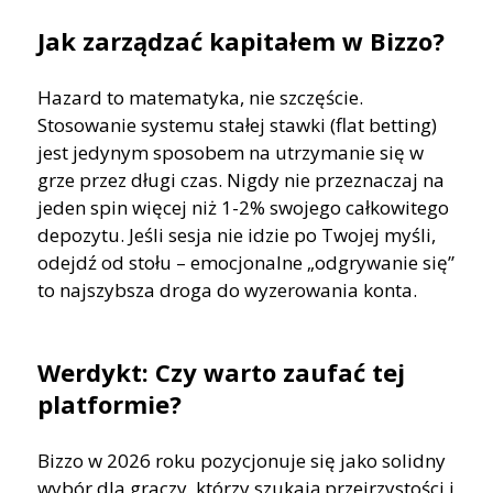
Jak zarządzać kapitałem w Bizzo?
Hazard to matematyka, nie szczęście.
Stosowanie systemu stałej stawki (flat betting)
jest jedynym sposobem na utrzymanie się w
grze przez długi czas. Nigdy nie przeznaczaj na
jeden spin więcej niż 1-2% swojego całkowitego
depozytu. Jeśli sesja nie idzie po Twojej myśli,
odejdź od stołu – emocjonalne „odgrywanie się”
to najszybsza droga do wyzerowania konta.
Werdykt: Czy warto zaufać tej
platformie?
Bizzo w 2026 roku pozycjonuje się jako solidny
wybór dla graczy, którzy szukają przejrzystości i