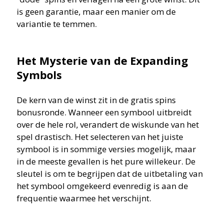
is geen garantie, maar een manier om de
variantie te temmen.
Het Mysterie van de Expanding
Symbols
De kern van de winst zit in de gratis spins
bonusronde. Wanneer een symbool uitbreidt
over de hele rol, verandert de wiskunde van het
spel drastisch. Het selecteren van het juiste
symbool is in sommige versies mogelijk, maar
in de meeste gevallen is het pure willekeur. De
sleutel is om te begrijpen dat de uitbetaling van
het symbool omgekeerd evenredig is aan de
frequentie waarmee het verschijnt.