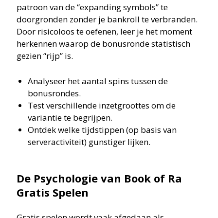
patroon van de “expanding symbols” te
doorgronden zonder je bankroll te verbranden.
Door risicoloos te oefenen, leer je het moment
herkennen waarop de bonusronde statistisch
gezien “rijp” is.
Analyseer het aantal spins tussen de
bonusrondes.
Test verschillende inzetgroottes om de
variantie te begrijpen.
Ontdek welke tijdstippen (op basis van
serveractiviteit) gunstiger lijken.
De Psychologie van Book of Ra
Gratis Spelen
Gratis spelen wordt vaak afgedaan als