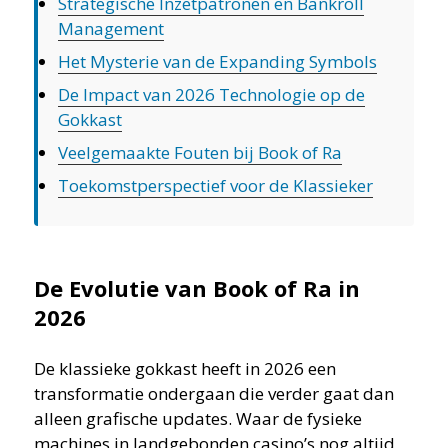
Strategische Inzetpatronen en Bankroll
Management
Het Mysterie van de Expanding Symbols
De Impact van 2026 Technologie op de
Gokkast
Veelgemaakte Fouten bij Book of Ra
Toekomstperspectief voor de Klassieker
De Evolutie van Book of Ra in
2026
De klassieke gokkast heeft in 2026 een
transformatie ondergaan die verder gaat dan
alleen grafische updates. Waar de fysieke
machines in landgebonden casino’s nog altijd