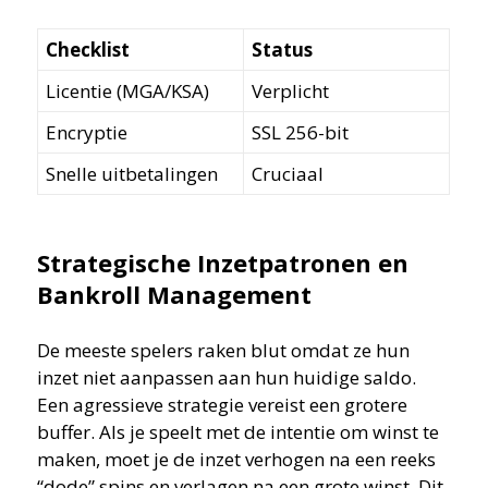
Checklist
Status
Licentie (MGA/KSA)
Verplicht
Encryptie
SSL 256-bit
Snelle uitbetalingen
Cruciaal
Strategische Inzetpatronen en
Bankroll Management
De meeste spelers raken blut omdat ze hun
inzet niet aanpassen aan hun huidige saldo.
Een agressieve strategie vereist een grotere
buffer. Als je speelt met de intentie om winst te
maken, moet je de inzet verhogen na een reeks
“dode” spins en verlagen na een grote winst. Dit