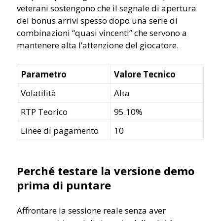
veterani sostengono che il segnale di apertura
del bonus arrivi spesso dopo una serie di
combinazioni “quasi vincenti” che servono a
mantenere alta l’attenzione del giocatore.
Parametro
Valore Tecnico
Volatilità
Alta
RTP Teorico
95.10%
Linee di pagamento
10
Perché testare la versione demo
prima di puntare
Affrontare la sessione reale senza aver