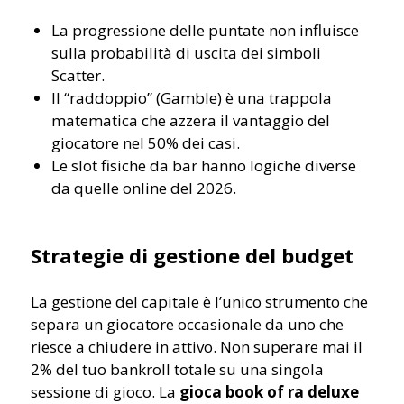
La progressione delle puntate non influisce
sulla probabilità di uscita dei simboli
Scatter.
Il “raddoppio” (Gamble) è una trappola
matematica che azzera il vantaggio del
giocatore nel 50% dei casi.
Le slot fisiche da bar hanno logiche diverse
da quelle online del 2026.
Strategie di gestione del budget
La gestione del capitale è l’unico strumento che
separa un giocatore occasionale da uno che
riesce a chiudere in attivo. Non superare mai il
2% del tuo bankroll totale su una singola
sessione di gioco. La
gioca book of ra deluxe