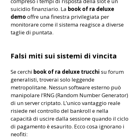
compreso i tempi di risposta della slot è un
suicidio finanziario. La
book of ra deluxe
demo
offre una finestra privilegiata per
monitorare come il sistema reagisce a diverse
taglie di puntata.
Falsi miti sui sistemi di vincita
Se cerchi
book of ra deluxe trucchi
su forum
generalisti, troverai solo leggende
metropolitane. Nessun software esterno può
manipolare l’RNG (Random Number Generator)
di un server criptato. L’unico vantaggio reale
risiede nel controllo del bankroll e nella
capacità di uscire dalla sessione quando il ciclo
di pagamento è esaurito. Ecco cosa ignorano i
neofiti: