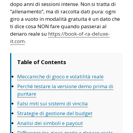
dopo anni di sessioni intense. Non si tratta di
“allenamento”, ma di raccolta dati pura: ogni
giro a vuoto in modalità gratuita è un dato che
ti dice cosa NON fare quando passerai al
denaro reale su
https://book-of-ra-deluxe-
it.com
.
Table of Contents
Meccaniche di gioco e volatilità reale
Perché testare la versione demo prima di
puntare
Falsi miti sui sistemi di vincita
Strategie di gestione del budget
Analisi dei simboli e payout
Differenze tra gioco gratis e denaro reale