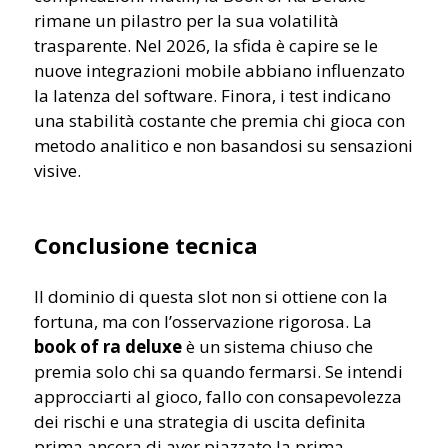
rimane un pilastro per la sua volatilità
trasparente. Nel 2026, la sfida è capire se le
nuove integrazioni mobile abbiano influenzato
la latenza del software. Finora, i test indicano
una stabilità costante che premia chi gioca con
metodo analitico e non basandosi su sensazioni
visive.
Conclusione tecnica
Il dominio di questa slot non si ottiene con la
fortuna, ma con l’osservazione rigorosa. La
book of ra deluxe
è un sistema chiuso che
premia solo chi sa quando fermarsi. Se intendi
approcciarti al gioco, fallo con consapevolezza
dei rischi e una strategia di uscita definita
prima ancora di aver piazzato la prima