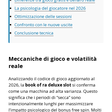
La psicologia del giocatore nel 2026
Ottimizzazione delle sessioni
Confronto con le nuove uscite
Conclusione tecnica
Meccaniche di gioco e volatilità
reale
Analizzando il codice di gioco aggiornato al
2026, la
book of ra deluxe slot
si conferma
come una macchina ad alta varianza. Questo
significa che i periodi di “secca” sono
intenzionalmente lunghi per massimizzare
l’impatto psicologico del bonus free spin. Molti