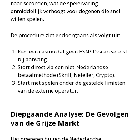
naar seconden, wat de spelervaring
onmiddellijk verhoogt voor degenen die snel
willen spelen.
De procedure ziet er doorgaans als volgt uit:
Kies een casino dat geen BSN/ID-scan vereist
bij aanvang.
Stort direct via een niet-Nederlandse
betaalmethode (Skrill, Neteller, Crypto).
Start met spelen onder de gestelde limieten
van de externe operator.
Diepgaande Analyse: De Gevolgen
van de Grijze Markt
Het opereren buiten de Nederlandse