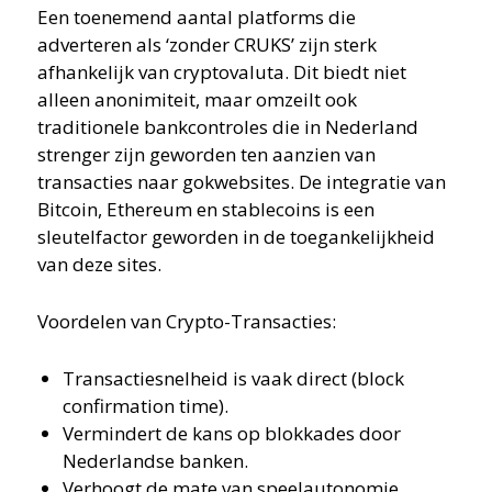
Een toenemend aantal platforms die
adverteren als ‘zonder CRUKS’ zijn sterk
afhankelijk van cryptovaluta. Dit biedt niet
alleen anonimiteit, maar omzeilt ook
traditionele bankcontroles die in Nederland
strenger zijn geworden ten aanzien van
transacties naar gokwebsites. De integratie van
Bitcoin, Ethereum en stablecoins is een
sleutelfactor geworden in de toegankelijkheid
van deze sites.
Voordelen van Crypto-Transacties:
Transactiesnelheid is vaak direct (block
confirmation time).
Vermindert de kans op blokkades door
Nederlandse banken.
Verhoogt de mate van speelautonomie.