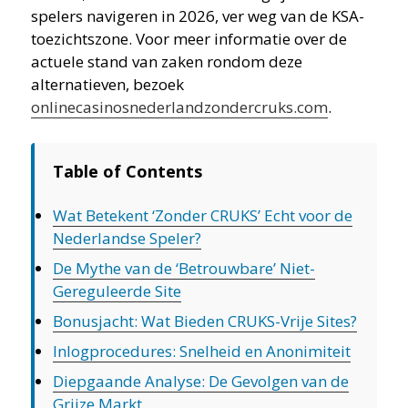
spelers navigeren in 2026, ver weg van de KSA-
toezichtszone. Voor meer informatie over de
actuele stand van zaken rondom deze
alternatieven, bezoek
onlinecasinosnederlandzondercruks.com
.
Table of Contents
Wat Betekent ‘Zonder CRUKS’ Echt voor de
Nederlandse Speler?
De Mythe van de ‘Betrouwbare’ Niet-
Gereguleerde Site
Bonusjacht: Wat Bieden CRUKS-Vrije Sites?
Inlogprocedures: Snelheid en Anonimiteit
Diepgaande Analyse: De Gevolgen van de
Grijze Markt