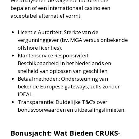
We analyseren de volgende factoren die
bepalen of een internationaal casino een
acceptabel alternatief vormt:
Licentie Autoriteit: Sterkte van de
vergunninggever (bv. MGA versus onbekende
offshore licenties).
Klantenservice Responsiviteit:
Beschikbaarheid in het Nederlands en
snelheid van oplossen van geschillen.
Betaalmethoden: Ondersteuning van
bekende Europese gateways, zelfs zonder
iDEAL.
Transparantie: Duidelijke T&C’s over
bonusvoorwaarden en uitbetalingslimieten.
Bonusjacht: Wat Bieden CRUKS-