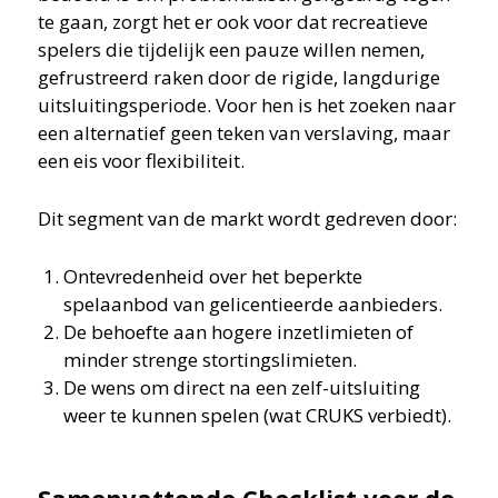
te gaan, zorgt het er ook voor dat recreatieve
spelers die tijdelijk een pauze willen nemen,
gefrustreerd raken door de rigide, langdurige
uitsluitingsperiode. Voor hen is het zoeken naar
een alternatief geen teken van verslaving, maar
een eis voor flexibiliteit.
Dit segment van de markt wordt gedreven door:
Ontevredenheid over het beperkte
spelaanbod van gelicentieerde aanbieders.
De behoefte aan hogere inzetlimieten of
minder strenge stortingslimieten.
De wens om direct na een zelf-uitsluiting
weer te kunnen spelen (wat CRUKS verbiedt).
Samenvattende Checklist voor de