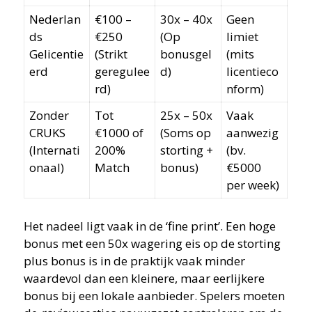
Nederlan
€100 –
30x – 40x
Geen
ds
€250
(Op
limiet
Gelicentie
(Strikt
bonusgel
(mits
erd
geregulee
d)
licentieco
rd)
nform)
Zonder
Tot
25x – 50x
Vaak
CRUKS
€1000 of
(Soms op
aanwezig
(Internati
200%
storting +
(bv.
onaal)
Match
bonus)
€5000
per week)
Het nadeel ligt vaak in de ‘fine print’. Een hoge
bonus met een 50x wagering eis op de storting
plus bonus is in de praktijk vaak minder
waardevol dan een kleinere, maar eerlijkere
bonus bij een lokale aanbieder. Spelers moeten