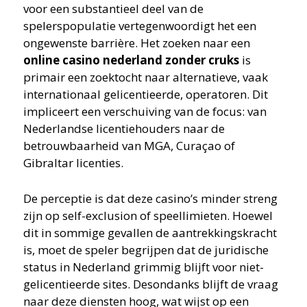
voor een substantieel deel van de
spelerspopulatie vertegenwoordigt het een
ongewenste barrière. Het zoeken naar een
online casino nederland zonder cruks
is
primair een zoektocht naar alternatieve, vaak
internationaal gelicentieerde, operatoren. Dit
impliceert een verschuiving van de focus: van
Nederlandse licentiehouders naar de
betrouwbaarheid van MGA, Curaçao of
Gibraltar licenties.
De perceptie is dat deze casino’s minder streng
zijn op self-exclusion of speellimieten. Hoewel
dit in sommige gevallen de aantrekkingskracht
is, moet de speler begrijpen dat de juridische
status in Nederland grimmig blijft voor niet-
gelicentieerde sites. Desondanks blijft de vraag
naar deze diensten hoog, wat wijst op een