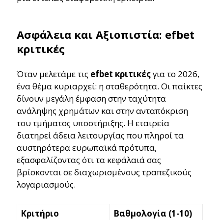
Ασφάλεια και Αξιοπιστία: efbet
κριτικές
Όταν μελετάμε τις
efbet κριτικές
για το 2026,
ένα θέμα κυριαρχεί: η σταθερότητα. Οι παίκτες
δίνουν μεγάλη έμφαση στην ταχύτητα
ανάληψης χρημάτων και στην ανταπόκριση
του τμήματος υποστήριξης. Η εταιρεία
διατηρεί άδεια λειτουργίας που πληροί τα
αυστηρότερα ευρωπαϊκά πρότυπα,
εξασφαλίζοντας ότι τα κεφάλαιά σας
βρίσκονται σε διαχωρισμένους τραπεζικούς
λογαριασμούς.
Κριτήριο
Βαθμολογία (1-10)