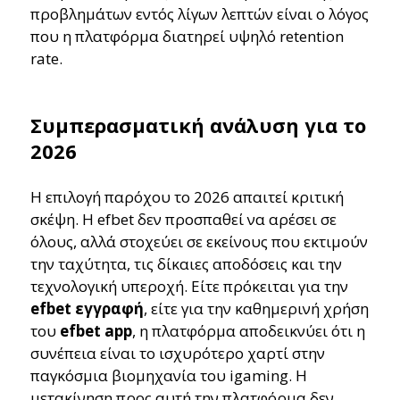
προβλημάτων εντός λίγων λεπτών είναι ο λόγος
που η πλατφόρμα διατηρεί υψηλό retention
rate.
Συμπερασματική ανάλυση για το
2026
Η επιλογή παρόχου το 2026 απαιτεί κριτική
σκέψη. Η efbet δεν προσπαθεί να αρέσει σε
όλους, αλλά στοχεύει σε εκείνους που εκτιμούν
την ταχύτητα, τις δίκαιες αποδόσεις και την
τεχνολογική υπεροχή. Είτε πρόκειται για την
efbet εγγραφή
, είτε για την καθημερινή χρήση
του
efbet app
, η πλατφόρμα αποδεικνύει ότι η
συνέπεια είναι το ισχυρότερο χαρτί στην
παγκόσμια βιομηχανία του igaming. Η
μετακίνηση προς αυτή την πλατφόρμα δεν