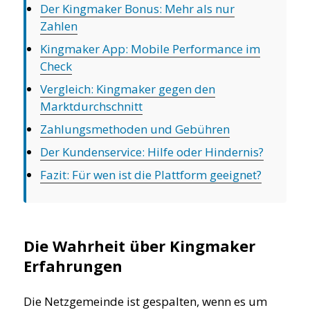
Der Kingmaker Bonus: Mehr als nur
Zahlen
Kingmaker App: Mobile Performance im
Check
Vergleich: Kingmaker gegen den
Marktdurchschnitt
Zahlungsmethoden und Gebühren
Der Kundenservice: Hilfe oder Hindernis?
Fazit: Für wen ist die Plattform geeignet?
Die Wahrheit über Kingmaker
Erfahrungen
Die Netzgemeinde ist gespalten, wenn es um