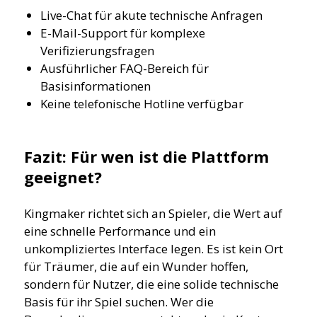
Live-Chat für akute technische Anfragen
E-Mail-Support für komplexe
Verifizierungsfragen
Ausführlicher FAQ-Bereich für
Basisinformationen
Keine telefonische Hotline verfügbar
Fazit: Für wen ist die Plattform
geeignet?
Kingmaker richtet sich an Spieler, die Wert auf
eine schnelle Performance und ein
unkompliziertes Interface legen. Es ist kein Ort
für Träumer, die auf ein Wunder hoffen,
sondern für Nutzer, die eine solide technische
Basis für ihr Spiel suchen. Wer die