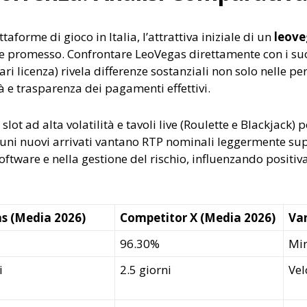
forme di gioco in Italia, l’attrattiva iniziale di un
leove
promesso. Confrontare LeoVegas direttamente con i suoi 
licenza) rivela differenze sostanziali non solo nelle per
à e trasparenza dei pagamenti effettivi.
ot ad alta volatilità e tavoli live (Roulette e Blackjack) 
lcuni nuovi arrivati vantano RTP nominali leggermente su
 software e nella gestione del rischio, influenzando positi
s (Media 2026)
Competitor X (Media 2026)
Va
96.30%
Mi
i
2.5 giorni
Vel