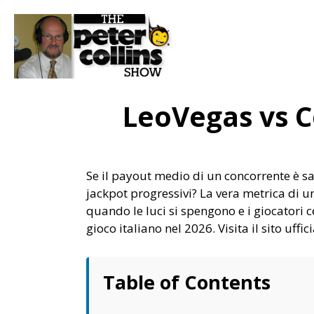
LeoVegas vs C
Se il payout medio di un concorrente è s
jackpot progressivi? La vera metrica di u
quando le luci si spengono e i giocatori 
gioco italiano nel 2026. Visita il sito uffi
Table of Contents