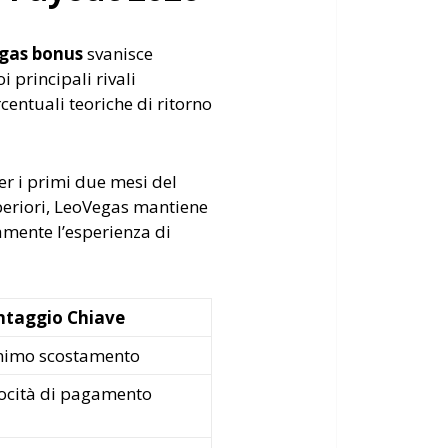
gas bonus
svanisce
principali rivali
centuali teoriche di ritorno
per i primi due mesi del
periori, LeoVegas mantiene
vamente l’esperienza di
ntaggio Chiave
nimo scostamento
ocità di pagamento