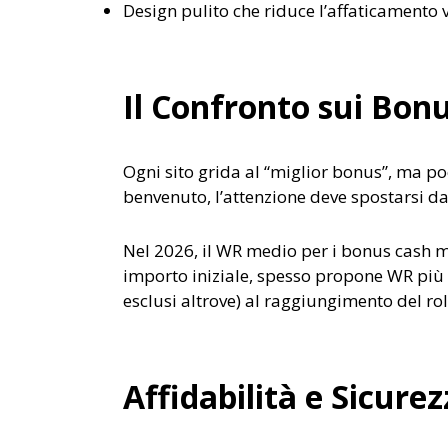
Design pulito che riduce l’affaticamento 
Il Confronto sui Bon
Ogni sito grida al “miglior bonus”, ma po
benvenuto, l’attenzione deve spostarsi da
Nel 2026, il WR medio per i bonus cash m
importo iniziale, spesso propone WR più 
esclusi altrove) al raggiungimento del rol
Affidabilità e Sicure