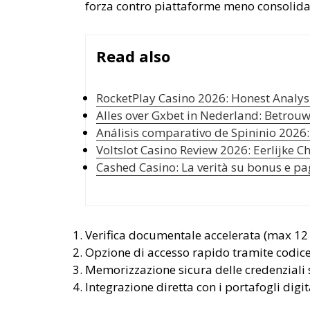
forza contro piattaforme meno consolida
Read also
RocketPlay Casino 2026: Honest Analysi
Alles over Gxbet in Nederland: Betro
Análisis comparativo de Spininio 2026: 
Voltslot Casino Review 2026: Eerlijke C
Cashed Casino: La verità su bonus e p
Verifica documentale accelerata (max 12 
Opzione di accesso rapido tramite codice P
Memorizzazione sicura delle credenziali s
Integrazione diretta con i portafogli digit