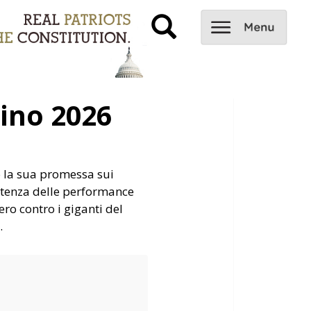
sino 2026
o la sua promessa sui
istenza delle performance
ro contro i giganti del
m
.