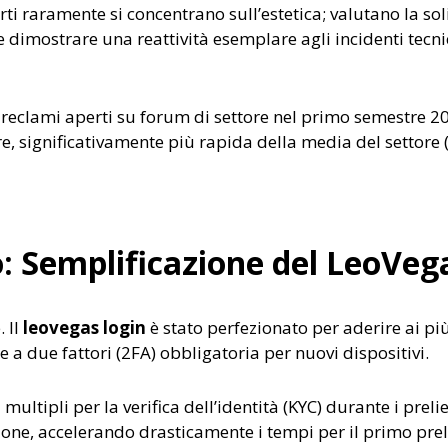
ti raramente si concentrano sull’estetica; valutano la solid
e dimostrare una reattività esemplare agli incidenti tecni
eclami aperti su forum di settore nel primo semestre 20
, significativamente più rapida della media del settore (c
o: Semplificazione del LeoVeg
 Il
leovegas login
è stato perfezionato per aderire ai pi
e a due fattori (2FA) obbligatoria per nuovi dispositivi.
ultipli per la verifica dell’identità (KYC) durante i preli
azione, accelerando drasticamente i tempi per il primo pre