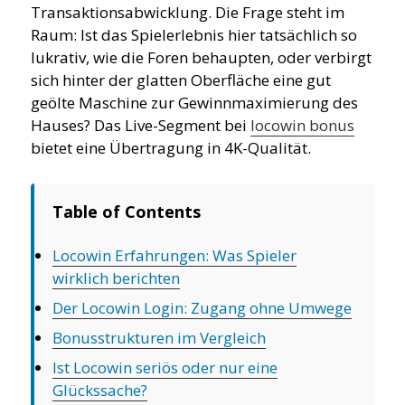
Transaktionsabwicklung. Die Frage steht im
Raum: Ist das Spielerlebnis hier tatsächlich so
lukrativ, wie die Foren behaupten, oder verbirgt
sich hinter der glatten Oberfläche eine gut
geölte Maschine zur Gewinnmaximierung des
Hauses? Das Live-Segment bei
locowin bonus
bietet eine Übertragung in 4K-Qualität.
Table of Contents
Locowin Erfahrungen: Was Spieler
wirklich berichten
Der Locowin Login: Zugang ohne Umwege
Bonusstrukturen im Vergleich
Ist Locowin seriös oder nur eine
Glückssache?