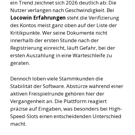
ein Trend zeichnet sich 2026 deutlich ab: Die
Nutzer verlangen nach Geschwindigkeit. Bei
Locowin Erfahrungen
steht die Verifizierung
des Kontos meist ganz oben auf der Liste der
Kritikpunkte. Wer seine Dokumente nicht
innerhalb der ersten Stunde nach der
Registrierung einreicht, läuft Gefahr, bei der
ersten Auszahlung in eine Warteschleife zu
geraten.
Dennoch loben viele Stammkunden die
Stabilität der Software. Abstürze während einer
aktiven Freispielrunde gehören hier der
Vergangenheit an. Die Plattform reagiert
präzise auf Eingaben, was besonders bei High-
Speed-Slots einen entscheidenden Unterschied
macht.