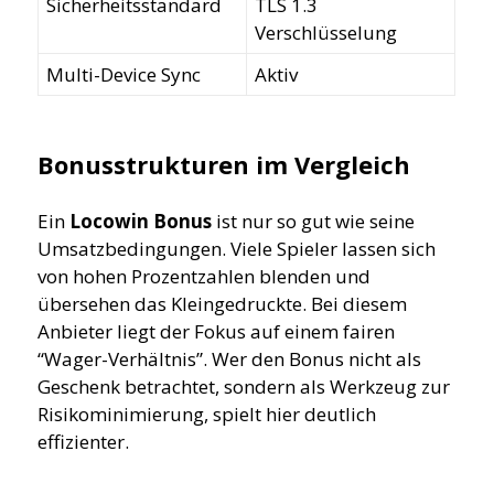
Sicherheitsstandard
TLS 1.3
Verschlüsselung
Multi-Device Sync
Aktiv
Bonusstrukturen im Vergleich
Ein
Locowin Bonus
ist nur so gut wie seine
Umsatzbedingungen. Viele Spieler lassen sich
von hohen Prozentzahlen blenden und
übersehen das Kleingedruckte. Bei diesem
Anbieter liegt der Fokus auf einem fairen
“Wager-Verhältnis”. Wer den Bonus nicht als
Geschenk betrachtet, sondern als Werkzeug zur
Risikominimierung, spielt hier deutlich
effizienter.