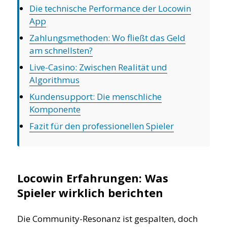
Die technische Performance der Locowin
App
Zahlungsmethoden: Wo fließt das Geld
am schnellsten?
Live-Casino: Zwischen Realität und
Algorithmus
Kundensupport: Die menschliche
Komponente
Fazit für den professionellen Spieler
Locowin Erfahrungen: Was
Spieler wirklich berichten
Die Community-Resonanz ist gespalten, doch