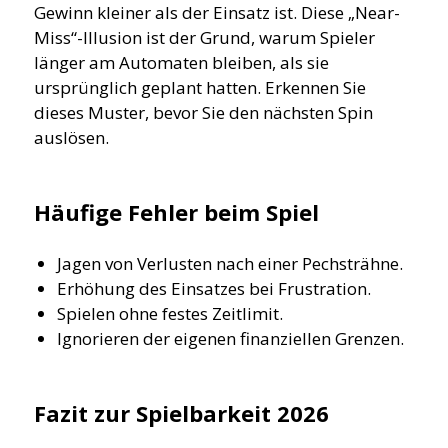
Gewinn kleiner als der Einsatz ist. Diese „Near-
Miss“-Illusion ist der Grund, warum Spieler
länger am Automaten bleiben, als sie
ursprünglich geplant hatten. Erkennen Sie
dieses Muster, bevor Sie den nächsten Spin
auslösen.
Häufige Fehler beim Spiel
Jagen von Verlusten nach einer Pechsträhne.
Erhöhung des Einsatzes bei Frustration.
Spielen ohne festes Zeitlimit.
Ignorieren der eigenen finanziellen Grenzen.
Fazit zur Spielbarkeit 2026