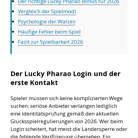
Der richtige Lucky Pharao Bonus für 2026
Vergleich der Spielmodi
Psychologie der Walzen
Häufige Fehler beim Spiel
Fazit zur Spielbarkeit 2026
Der Lucky Pharao Login und der
erste Kontakt
Spieler müssen sich keine komplizierten Wege
suchen; seriöse Anbieter verlangen lediglich
eine Identitätsprüfung gemäß den aktuellen
Glücksspielregulierungen von 2026. Wer beim
Login scheitert, hat meist die Ländersperre oder
die fehlende Verifizierung übersehen. Ein