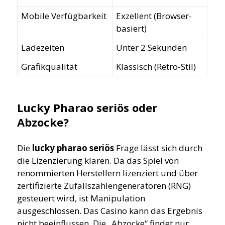
Mobile Verfügbarkeit
Exzellent (Browser-
basiert)
Ladezeiten
Unter 2 Sekunden
Grafikqualität
Klassisch (Retro-Stil)
Lucky Pharao seriös oder
Abzocke?
Die
lucky pharao seriös
Frage lässt sich durch
die Lizenzierung klären. Da das Spiel von
renommierten Herstellern lizenziert und über
zertifizierte Zufallszahlengeneratoren (RNG)
gesteuert wird, ist Manipulation
ausgeschlossen. Das Casino kann das Ergebnis
nicht beeinflussen. Die „Abzocke“ findet nur