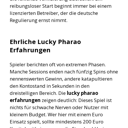
reibungsloser Start beginnt immer bei einem
lizenzierten Betreiber, der die deutsche
Regulierung ernst nimmt.
Ehrliche Lucky Pharao
Erfahrungen
Spieler berichten oft von extremen Phasen.
Manche Sessions enden nach fünfzig Spins ohne
nennenswerten Gewinn, andere katapultieren
den Kontostand in Sekunden in den
dreistelligen Bereich. Die
lucky pharao
erfahrungen
zeigen deutlich: Dieses Spiel ist
nichts für schwache Nerven oder Nutzer mit
kleinem Budget. Wer hier mit einem Euro
Einsatz spielt, sollte mindestens 200 Euro