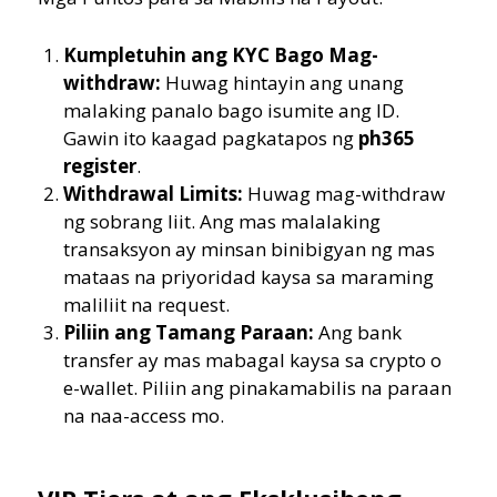
Kumpletuhin ang KYC Bago Mag-
withdraw:
Huwag hintayin ang unang
malaking panalo bago isumite ang ID.
Gawin ito kaagad pagkatapos ng
ph365
register
.
Withdrawal Limits:
Huwag mag-withdraw
ng sobrang liit. Ang mas malalaking
transaksyon ay minsan binibigyan ng mas
mataas na priyoridad kaysa sa maraming
maliliit na request.
Piliin ang Tamang Paraan:
Ang bank
transfer ay mas mabagal kaysa sa crypto o
e-wallet. Piliin ang pinakamabilis na paraan
na naa-access mo.