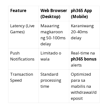
Feature
Web Browser
ph365 App
(Desktop)
(Mobile)
Latency (Live
Maaaring
Karaniwang
Games)
magkaroon
20-40ms
ng 50-100ms
delay
delay
Push
Limitado o
Real-time na
Notifications
wala
ph365 bonus
alerts
Transaction
Standard
Optimized
Speed
processing
para sa
time
mabilis na
withdrawal/d
eposit