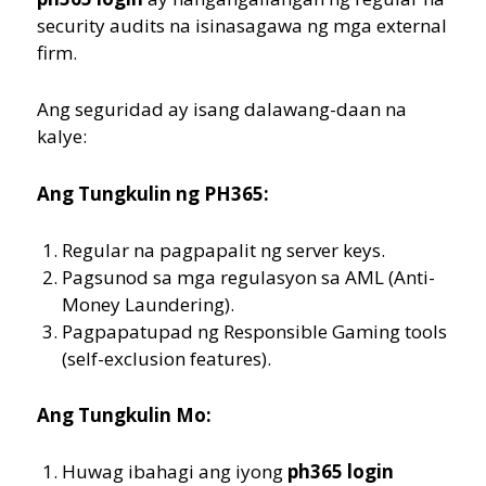
security audits na isinasagawa ng mga external
firm.
Ang seguridad ay isang dalawang-daan na
kalye:
Ang Tungkulin ng PH365:
Regular na pagpapalit ng server keys.
Pagsunod sa mga regulasyon sa AML (Anti-
Money Laundering).
Pagpapatupad ng Responsible Gaming tools
(self-exclusion features).
Ang Tungkulin Mo:
Huwag ibahagi ang iyong
ph365 login