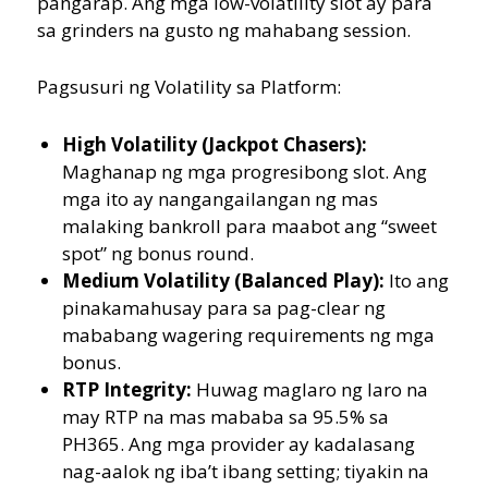
pangarap. Ang mga low-volatility slot ay para
sa grinders na gusto ng mahabang session.
Pagsusuri ng Volatility sa Platform:
High Volatility (Jackpot Chasers):
Maghanap ng mga progresibong slot. Ang
mga ito ay nangangailangan ng mas
malaking bankroll para maabot ang “sweet
spot” ng bonus round.
Medium Volatility (Balanced Play):
Ito ang
pinakamahusay para sa pag-clear ng
mababang wagering requirements ng mga
bonus.
RTP Integrity:
Huwag maglaro ng laro na
may RTP na mas mababa sa 95.5% sa
PH365. Ang mga provider ay kadalasang
nag-aalok ng iba’t ibang setting; tiyakin na