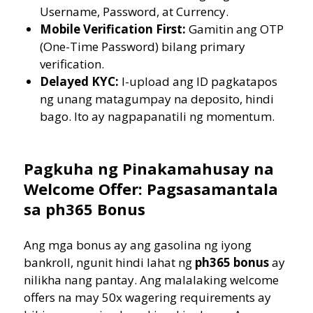
Username, Password, at Currency.
Mobile Verification First:
Gamitin ang OTP
(One-Time Password) bilang primary
verification.
Delayed KYC:
I-upload ang ID pagkatapos
ng unang matagumpay na deposito, hindi
bago. Ito ay nagpapanatili ng momentum.
Pagkuha ng Pinakamahusay na
Welcome Offer: Pagsasamantala
sa ph365 Bonus
Ang mga bonus ay ang gasolina ng iyong
bankroll, ngunit hindi lahat ng
ph365 bonus
ay
nilikha nang pantay. Ang malalaking welcome
offers na may 50x wagering requirements ay