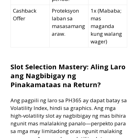
Cashback
Proteksyon
1x (Mababa;
Offer
laban sa
mas
masasamang
maganda
araw.
kung walang
wager)
Slot Selection Mastery: Aling Laro
ang Nagbibigay ng
Pinakamataas na Return?
Ang pagpili ng laro sa PH365 ay dapat batay sa
Volatility Index, hindi sa graphics. Ang mga
high-volatility slot ay nagbibigay ng mas bihira
ngunit mas malalaking panalo—perpekto para
sa mga may limitadong oras ngunit malaking