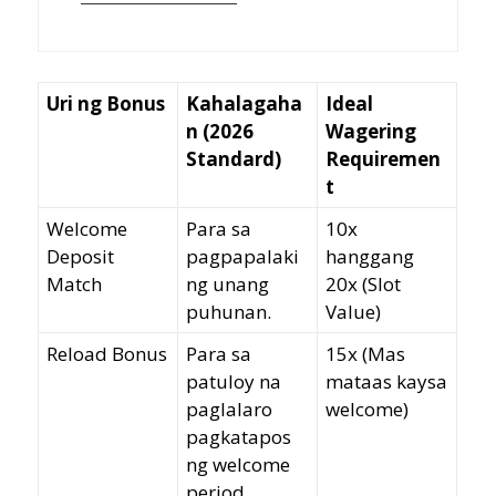
Uri ng Bonus
Kahalagaha
Ideal
n (2026
Wagering
Standard)
Requiremen
t
Welcome
Para sa
10x
Deposit
pagpapalaki
hanggang
Match
ng unang
20x (Slot
puhunan.
Value)
Reload Bonus
Para sa
15x (Mas
patuloy na
mataas kaysa
paglalaro
welcome)
pagkatapos
ng welcome
period.