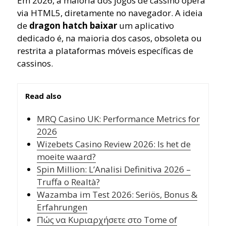
Em 2026, a maioria dos jogos de cassino opera
via HTML5, diretamente no navegador. A ideia
de
dragon hatch baixar
um aplicativo
dedicado é, na maioria dos casos, obsoleta ou
restrita a plataformas móveis específicas de
cassinos.
Read also
MRQ Casino UK: Performance Metrics for
2026
Wizebets Casino Review 2026: Is het de
moeite waard?
Spin Million: L’Analisi Definitiva 2026 –
Truffa o Realtà?
Wazamba im Test 2026: Seriös, Bonus &
Erfahrungen
Πώς να Κυριαρχήσετε στο Tome of