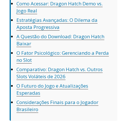
Como Acessar: Dragon Hatch Demo vs.
Jogo Real
Estratégias Avançadas: O Dilema da
Aposta Progressiva
A Questão do Download: Dragon Hatch
Baixar
O Fator Psicológico: Gerenciando a Perda
no Slot
Comparativo: Dragon Hatch vs. Outros
Slots Voláteis de 2026
O Futuro do Jogo e Atualizações
Esperadas
Considerações Finais para o Jogador
Brasileiro