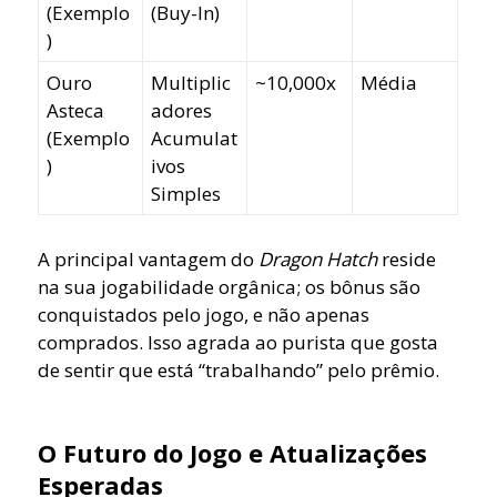
(Exemplo
(Buy-In)
)
Ouro
Multiplic
~10,000x
Média
Asteca
adores
(Exemplo
Acumulat
)
ivos
Simples
A principal vantagem do
Dragon Hatch
reside
na sua jogabilidade orgânica; os bônus são
conquistados pelo jogo, e não apenas
comprados. Isso agrada ao purista que gosta
de sentir que está “trabalhando” pelo prêmio.
O Futuro do Jogo e Atualizações
Esperadas