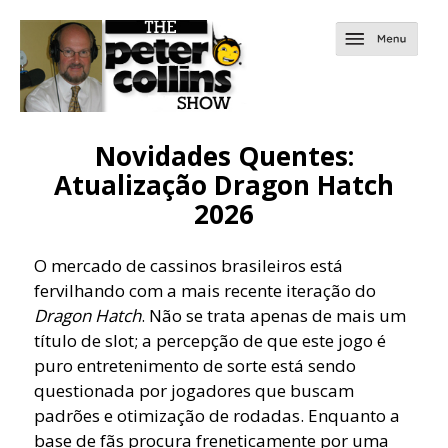
Novidades Quentes:
Atualização Dragon Hatch
2026
O mercado de cassinos brasileiros está
fervilhando com a mais recente iteração do
Dragon Hatch
. Não se trata apenas de mais um
título de slot; a percepção de que este jogo é
puro entretenimento de sorte está sendo
questionada por jogadores que buscam
padrões e otimização de rodadas. Enquanto a
base de fãs procura freneticamente por uma