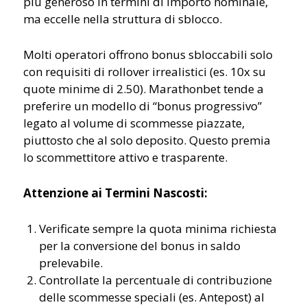
più generoso in termini di importo nominale,
ma eccelle nella struttura di sblocco.
Molti operatori offrono bonus sbloccabili solo
con requisiti di rollover irrealistici (es. 10x su
quote minime di 2.50). Marathonbet tende a
preferire un modello di “bonus progressivo”
legato al volume di scommesse piazzate,
piuttosto che al solo deposito. Questo premia
lo scommettitore attivo e trasparente.
Attenzione ai Termini Nascosti:
Verificate sempre la quota minima richiesta
per la conversione del bonus in saldo
prelevabile.
Controllate la percentuale di contribuzione
delle scommesse speciali (es. Antepost) al