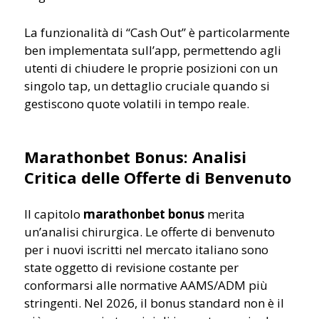
La funzionalità di “Cash Out” è particolarmente
ben implementata sull’app, permettendo agli
utenti di chiudere le proprie posizioni con un
singolo tap, un dettaglio cruciale quando si
gestiscono quote volatili in tempo reale.
Marathonbet Bonus: Analisi
Critica delle Offerte di Benvenuto
Il capitolo
marathonbet bonus
merita
un’analisi chirurgica. Le offerte di benvenuto
per i nuovi iscritti nel mercato italiano sono
state oggetto di revisione costante per
conformarsi alle normative AAMS/ADM più
stringenti. Nel 2026, il bonus standard non è il