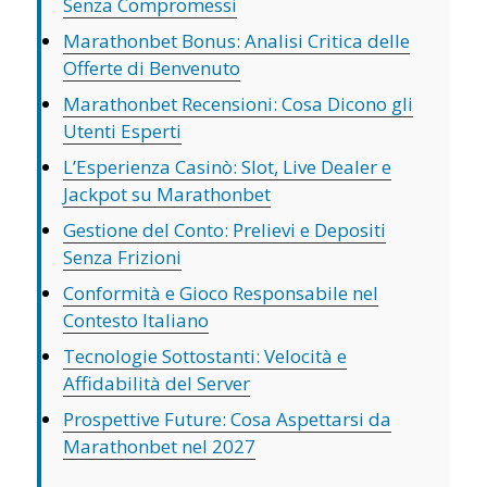
Senza Compromessi
Marathonbet Bonus: Analisi Critica delle
Offerte di Benvenuto
Marathonbet Recensioni: Cosa Dicono gli
Utenti Esperti
L’Esperienza Casinò: Slot, Live Dealer e
Jackpot su Marathonbet
Gestione del Conto: Prelievi e Depositi
Senza Frizioni
Conformità e Gioco Responsabile nel
Contesto Italiano
Tecnologie Sottostanti: Velocità e
Affidabilità del Server
Prospettive Future: Cosa Aspettarsi da
Marathonbet nel 2027