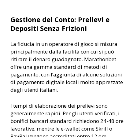
Gestione del Conto: Prelievi e
Depositi Senza Frizioni
La fiducia in un operatore di gioco si misura
principalmente dalla facilità con cui si può
ritirare il denaro guadagnato. Marathonbet
offre una gamma standard di metodi di
pagamento, con l’aggiunta di alcune soluzioni
di pagamento digitale locali molto apprezzate
dagli utenti italiani.
I tempi di elaborazione dei prelievi sono
generalmente rapidi. Per gli utenti verificati, i
bonifici bancari standard richiedono 24-48 ore
lavorative, mentre le e-wallet come Skrill o
PayPal vengono accreditati entro 12 ore