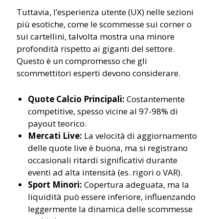
Tuttavia, l’esperienza utente (UX) nelle sezioni
più esotiche, come le scommesse sui corner o
sui cartellini, talvolta mostra una minore
profondità rispetto ai giganti del settore.
Questo è un compromesso che gli
scommettitori esperti devono considerare.
Quote Calcio Principali:
Costantemente
competitive, spesso vicine al 97-98% di
payout teorico.
Mercati Live:
La velocità di aggiornamento
delle quote live è buona, ma si registrano
occasionali ritardi significativi durante
eventi ad alta intensità (es. rigori o VAR).
Sport Minori:
Copertura adeguata, ma la
liquidità può essere inferiore, influenzando
leggermente la dinamica delle scommesse