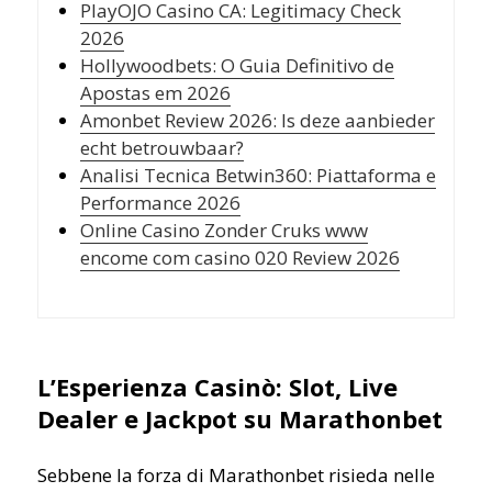
PlayOJO Casino CA: Legitimacy Check
2026
Hollywoodbets: O Guia Definitivo de
Apostas em 2026
Amonbet Review 2026: Is deze aanbieder
echt betrouwbaar?
Analisi Tecnica Betwin360: Piattaforma e
Performance 2026
Online Casino Zonder Cruks www
encome com casino 020 Review 2026
L’Esperienza Casinò: Slot, Live
Dealer e Jackpot su Marathonbet
Sebbene la forza di Marathonbet risieda nelle