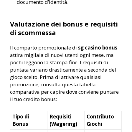
documento d’identità.
Valutazione dei bonus e requisiti
di scommessa
Il comparto promozionale di
sg casino bonus
attira migliaia di nuovi utenti ogni mese, ma
pochi leggono la stampa fine. I requisiti di
puntata variano drasticamente a seconda del
gioco scelto. Prima di attivare qualsiasi
promozione, consulta questa tabella
comparativa per capire dove conviene puntare
il tuo credito bonus:
Tipo di
Requisiti
Contributo
Bonus
(Wagering)
Giochi