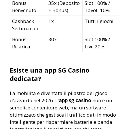
Bonus
35x (Deposito
Slot 100% /
Benvenuto
+ Bonus)
Tavoli 10%
Cashback
1x
Tutti i giochi
Settimanale
Bonus
30x
Slot 100% /
Ricarica
Live 20%
Esiste una app SG Casino
dedicata?
La mobilità è diventata il pilastro del gioco
d’azzardo nel 2026. L’
app sg casino
non è un
semplice contenitore web, ma un software
ottimizzato che gestisce il traffico dati in modo
intelligente per risparmiare batteria e banda.