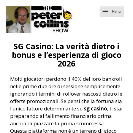
SG Casino: La verità dietro i
bonus e l’esperienza di gioco
2026
Molti giocatori perdono il 40% del loro bankroll
nelle prime due ore di sessione semplicemente
ignorando i termini di rollover nascosti dietro le
offerte promozionali. Se pensi che la fortuna sia
l’unico fattore determinante su
sg casino
, ti stai
preparando al fallimento finanziario prima
ancora di piazzare la prima scommessa.
Questa piattaforma non è un terreno di gioco