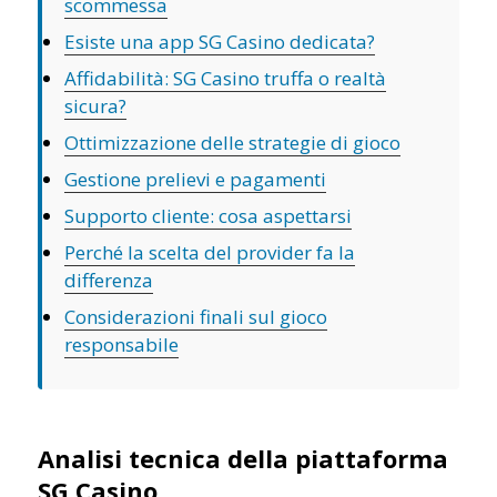
scommessa
Esiste una app SG Casino dedicata?
Affidabilità: SG Casino truffa o realtà
sicura?
Ottimizzazione delle strategie di gioco
Gestione prelievi e pagamenti
Supporto cliente: cosa aspettarsi
Perché la scelta del provider fa la
differenza
Considerazioni finali sul gioco
responsabile
Analisi tecnica della piattaforma
SG Casino