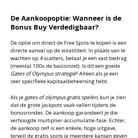
De Aankoopoptie: Wanneer is de
Bonus Buy Verdedigbaar?
De optie om direct de Free Spins te kopen is een
directe aanval op de volatiliteit. In plaats van te
wachten op 4 scatters, betaal je een vast bedrag
(meestal 100x de basisinzet). Is dit een goede
Gates of Olympus strategie
? Alleen als je een
zeer specifieke kapitaalbeheersing hebt.
Als je
gates of olympus gratis spelen
, kun je zien
dat de grote jackpots vaak vallen tijdens de
bonusrondes. De aankoop garandeert je die
verhoogde multiplier-accumulatie-fase. Echter,
de aankoop zelf is een enkele, hoge uitgave,
terwijl de gratis spins je meerdere kansen geven