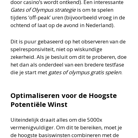
door casino’s wordt ontkend). Een interessante
Gates of Olympus strategie
is om te spelen
tijdens ‘off-peak’ uren (bijvoorbeeld vroeg in de
ochtend of laat op de avond in Nederland).
Dit is puur gebaseerd op het observeren van de
spelresponsiviteit, niet op wiskundige
zekerheid. Als je besluit om dit te proberen, doe
het dan als onderdeel van een bredere testfase
die je start met
gates of olympus gratis spelen
.
Optimaliseren voor de Hoogste
Potentiële Winst
Uiteindelijk draait alles om die 5000x
vermenigvuldiger. Om dit te bereiken, moet je
de hoogste basiswinsten combineren met de