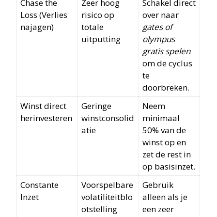
Chase the
Zeer hoog
Schakel direct
Loss (Verlies
risico op
over naar
najagen)
totale
gates of
uitputting
olympus
gratis spelen
om de cyclus
te
doorbreken.
Winst direct
Geringe
Neem
herinvesteren
winstconsolid
minimaal
atie
50% van de
winst op en
zet de rest in
op basisinzet.
Constante
Voorspelbare
Gebruik
Inzet
volatiliteitblo
alleen als je
otstelling
een zeer