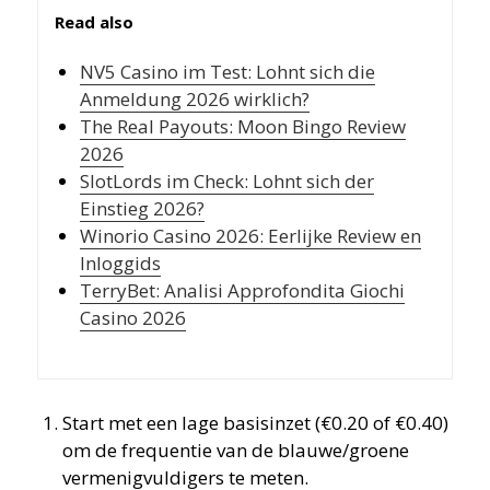
Read also
NV5 Casino im Test: Lohnt sich die
Anmeldung 2026 wirklich?
The Real Payouts: Moon Bingo Review
2026
SlotLords im Check: Lohnt sich der
Einstieg 2026?
Winorio Casino 2026: Eerlijke Review en
Inloggids
TerryBet: Analisi Approfondita Giochi
Casino 2026
Start met een lage basisinzet (€0.20 of €0.40)
om de frequentie van de blauwe/groene
vermenigvuldigers te meten.