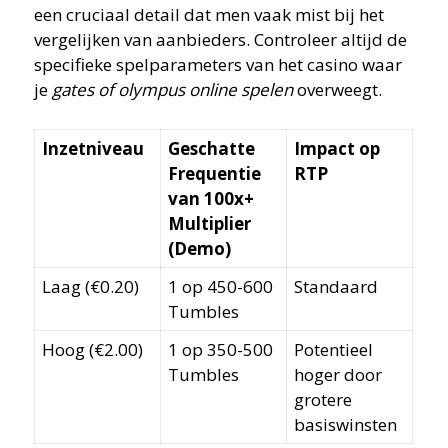
een cruciaal detail dat men vaak mist bij het
vergelijken van aanbieders. Controleer altijd de
specifieke spelparameters van het casino waar
je
gates of olympus online spelen
overweegt.
Inzetniveau
Geschatte
Impact op
Frequentie
RTP
van 100x+
Multiplier
(Demo)
Laag (€0.20)
1 op 450-600
Standaard
Tumbles
Hoog (€2.00)
1 op 350-500
Potentieel
Tumbles
hoger door
grotere
basiswinsten