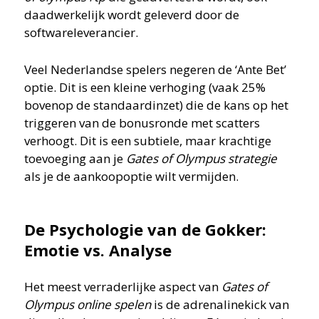
daadwerkelijk wordt geleverd door de
softwareleverancier.
Veel Nederlandse spelers negeren de ‘Ante Bet’
optie. Dit is een kleine verhoging (vaak 25%
bovenop de standaardinzet) die de kans op het
triggeren van de bonusronde met scatters
verhoogt. Dit is een subtiele, maar krachtige
toevoeging aan je
Gates of Olympus strategie
als je de aankoopoptie wilt vermijden.
De Psychologie van de Gokker:
Emotie vs. Analyse
Het meest verraderlijke aspect van
Gates of
Olympus online spelen
is de adrenalinekick van