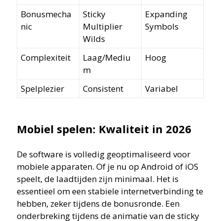
Bonusmecha
Sticky
Expanding
nic
Multiplier
Symbols
Wilds
Complexiteit
Laag/Mediu
Hoog
m
Spelplezier
Consistent
Variabel
Mobiel spelen: Kwaliteit in 2026
De software is volledig geoptimaliseerd voor
mobiele apparaten. Of je nu op Android of iOS
speelt, de laadtijden zijn minimaal. Het is
essentieel om een stabiele internetverbinding te
hebben, zeker tijdens de bonusronde. Een
onderbreking tijdens de animatie van de sticky