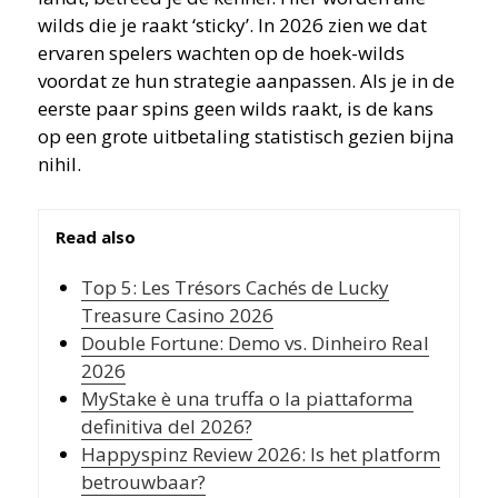
wilds die je raakt ‘sticky’. In 2026 zien we dat
ervaren spelers wachten op de hoek-wilds
voordat ze hun strategie aanpassen. Als je in de
eerste paar spins geen wilds raakt, is de kans
op een grote uitbetaling statistisch gezien bijna
nihil.
Read also
Top 5: Les Trésors Cachés de Lucky
Treasure Casino 2026
Double Fortune: Demo vs. Dinheiro Real
2026
MyStake è una truffa o la piattaforma
definitiva del 2026?
Happyspinz Review 2026: Is het platform
betrouwbaar?