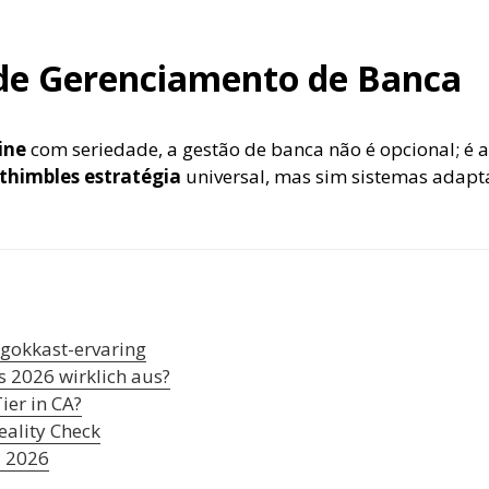
de Gerenciamento de Banca
ine
com seriedade, a gestão de banca não é opcional; é a
thimbles estratégia
universal, mas sim sistemas adaptá
 gokkast-ervaring
s 2026 wirklich aus?
ier in CA?
eality Check
? 2026