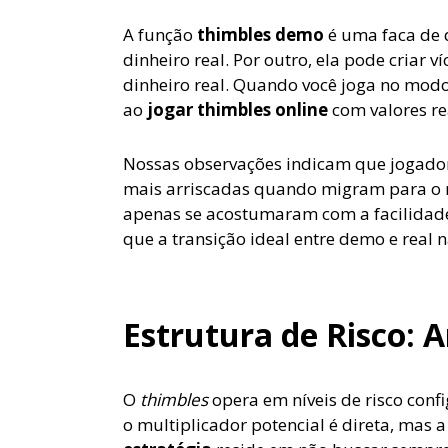
A função
thimbles demo
é uma faca de 
dinheiro real. Por outro, ela pode criar
dinheiro real. Quando você joga no modo
ao
jogar thimbles online
com valores re
Nossas observações indicam que jogado
mais arriscadas quando migram para o 
apenas se acostumaram com a facilidade
que a transição ideal entre demo e real 
Estrutura de Risco: A
O
thimbles
opera em níveis de risco confi
o multiplicador potencial é direta, mas