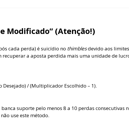
e Modificado” (Atenção!)
pós cada perda) é suicídio no
thimbles
devido aos limite
em recuperar a aposta perdida mais uma unidade de luc
 Desejado) / (Multiplicador Escolhido – 1).
 banca suporte pelo menos 8 a 10 perdas consecutivas no 
 não use este método.