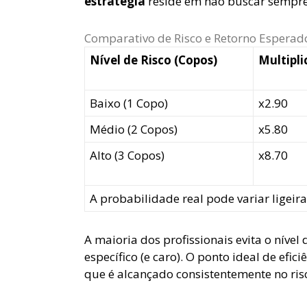
estratégia
reside em não buscar sempre
Comparativo de Risco e Retorno Esperado
Nível de Risco (Copos)
Multipl
Baixo (1 Copo)
x2.90
Médio (2 Copos)
x5.80
Alto (3 Copos)
x8.70
A probabilidade real pode variar lige
A maioria dos profissionais evita o níve
específico (e caro). O ponto ideal de efic
que é alcançado consistentemente no ris