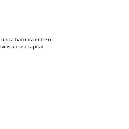
 única barreira entre o
veis ao seu capital