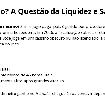
? A Questão da Liquidez e 
ga mesmo
? Sim, o jogo paga, pois é gerido por provedor
aforma hospedeira. Em 2026, a fiscalização sobre as ret
e você joga em um cassino obscuro ou não licenciado, a 
a do jogo.
altar).
te menos de 48 horas úteis).
amente altos após grandes vitórias.
 dinheiro ganho no
thimbles
chegue à sua conta, indepe