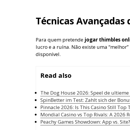
Técnicas Avançadas 
Para quem pretende
jogar thimbles onl
lucro e a ruína. Não existe uma “melhor”
disponível.
Read also
The Dog House 2026: Speel de ultieme
SpinBetter im Test: Zahlt sich der Bonu
Pinnacle 2026: Is This Casino Still Top T
Mondial Casino vs Top Rivals: A 2026 R
Peachy Games Showdown: App vs. Site