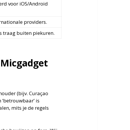
erd voor iOS/Android
rnationale providers.
s traag buiten piekuren.
 Micgadget
ehouder (bijv. Curaçao
m ‘betrouwbaar’ is
alen, mits je de regels