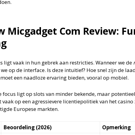
doen.
 Micgadget Com Review: Func
ng
 ligt vaak in hun gebrek aan restricties. Wanneer we de
we op de interface. Is deze intuïtief? Hoe snel zijn de laa
, moet een naadloze ervaring bieden, vooral op mobiel.
ocus ligt op slots van minder bekende, maar potentieel 
t vaak op een agressievere licentiepolitiek van het casino
estigde Europese markten.
Beoordeling (2026)
Opmerking