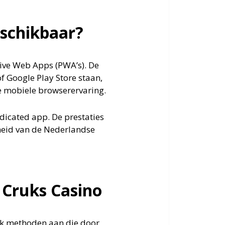
eschikbaar?
sive Web Apps (PWA’s). De
of Google Play Store staan,
de mobiele browserervaring.
dicated app. De prestaties
gheid van de Nederlandse
 Cruks Casino
aak methoden aan die door