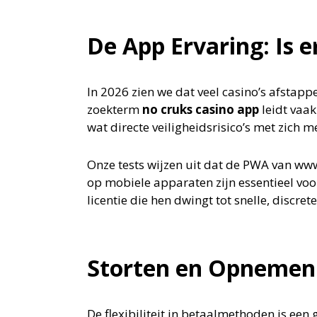
De App Ervaring: Is 
In 2026 zien we dat veel casino’s afstap
zoekterm
no cruks casino app
leidt vaak
wat directe veiligheidsrisico’s met zich
Onze tests wijzen uit dat de PWA van ww
op mobiele apparaten zijn essentieel voo
licentie die hen dwingt tot snelle, discret
Storten en Opnemen:
De flexibiliteit in betaalmethoden is ee