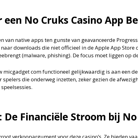
er een No Cruks Casino App B
pen van native apps ten gunste van geavanceerde Progres
 naar downloads die niet officieel in de Apple App Store 
 meebrengt (malware, phishing). De focus moet liggen op 
w micgadget com functioneel gelijkwaardig is aan een de
r spelers die onderweg inzetten, zeker gezien de afwezi
e speelsessies.
 De Financiële Stroom bij No
n groot verkoopargument voor deze casino’s. Ze bieden v