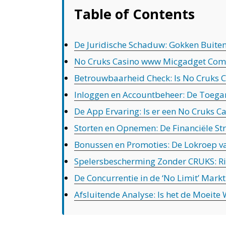
Table of Contents
De Juridische Schaduw: Gokken Buite
No Cruks Casino www Micgadget Com R
Betrouwbaarheid Check: Is No Cruks
Inloggen en Accountbeheer: De Toega
De App Ervaring: Is er een No Cruks 
Storten en Opnemen: De Financiële St
Bonussen en Promoties: De Lokroep va
Spelersbescherming Zonder CRUKS: Ris
De Concurrentie in de ‘No Limit’ Mark
Afsluitende Analyse: Is het de Moei