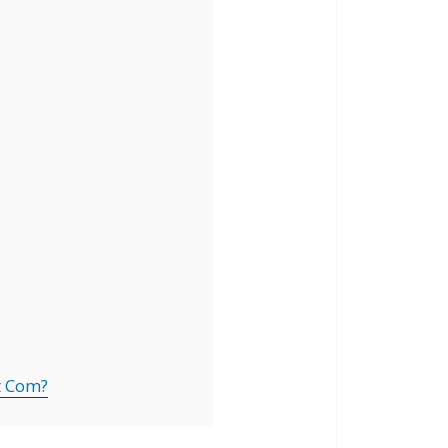
t Com?