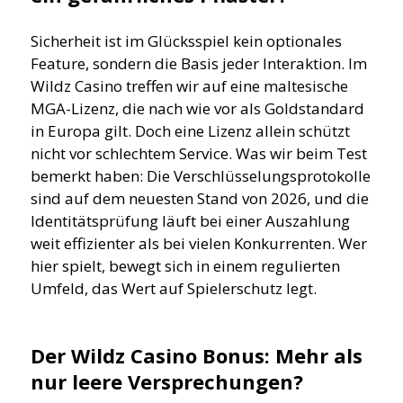
Sicherheit ist im Glücksspiel kein optionales
Feature, sondern die Basis jeder Interaktion. Im
Wildz Casino treffen wir auf eine maltesische
MGA-Lizenz, die nach wie vor als Goldstandard
in Europa gilt. Doch eine Lizenz allein schützt
nicht vor schlechtem Service. Was wir beim Test
bemerkt haben: Die Verschlüsselungsprotokolle
sind auf dem neuesten Stand von 2026, und die
Identitätsprüfung läuft bei einer Auszahlung
weit effizienter als bei vielen Konkurrenten. Wer
hier spielt, bewegt sich in einem regulierten
Umfeld, das Wert auf Spielerschutz legt.
Der Wildz Casino Bonus: Mehr als
nur leere Versprechungen?