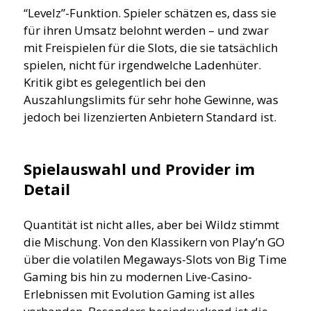
“Levelz”-Funktion. Spieler schätzen es, dass sie
für ihren Umsatz belohnt werden – und zwar
mit Freispielen für die Slots, die sie tatsächlich
spielen, nicht für irgendwelche Ladenhüter.
Kritik gibt es gelegentlich bei den
Auszahlungslimits für sehr hohe Gewinne, was
jedoch bei lizenzierten Anbietern Standard ist.
Spielauswahl und Provider im
Detail
Quantität ist nicht alles, aber bei Wildz stimmt
die Mischung. Von den Klassikern von Play’n GO
über die volatilen Megaways-Slots von Big Time
Gaming bis hin zu modernen Live-Casino-
Erlebnissen mit Evolution Gaming ist alles