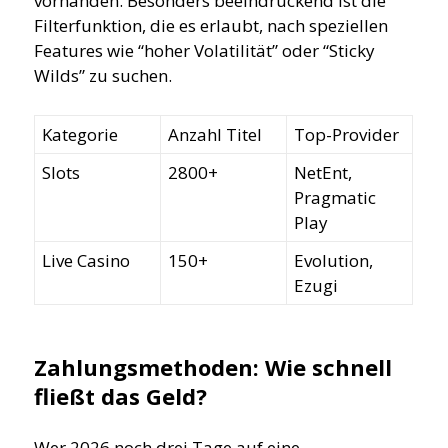
vorhanden. Besonders beeindruckend ist die
Filterfunktion, die es erlaubt, nach speziellen
Features wie “hoher Volatilität” oder “Sticky
Wilds” zu suchen.
Kategorie
Anzahl Titel
Top-Provider
Slots
2800+
NetEnt,
Pragmatic
Play
Live Casino
150+
Evolution,
Ezugi
Zahlungsmethoden: Wie schnell
fließt das Geld?
Wer 2026 noch drei Tage auf eine