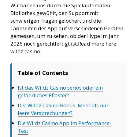
Wir haben uns durch die Spielautomaten-
Bibliothek gewühlt, den Support mit
schwierigen Fragen gelöchert und die
Ladezeiten der App auf verschiedenen Geräten
gemessen, um zu sehen, ob der Hype im Jahr
2026 noch gerechtfertigt ist.Read more here:
wildz casino
.
Table of Contents
Ist das Wildz Casino seriös oder ein
gefährliches Pflaster?
Der Wildz Casino Bonus: Mehr als nur
leere Versprechungen?
Die Wildz Casino App im Performance-
Test