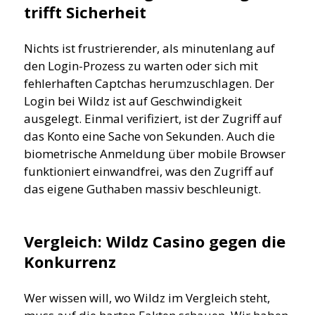
trifft Sicherheit
Nichts ist frustrierender, als minutenlang auf
den Login-Prozess zu warten oder sich mit
fehlerhaften Captchas herumzuschlagen. Der
Login bei Wildz ist auf Geschwindigkeit
ausgelegt. Einmal verifiziert, ist der Zugriff auf
das Konto eine Sache von Sekunden. Auch die
biometrische Anmeldung über mobile Browser
funktioniert einwandfrei, was den Zugriff auf
das eigene Guthaben massiv beschleunigt.
Vergleich: Wildz Casino gegen die
Konkurrenz
Wer wissen will, wo Wildz im Vergleich steht,