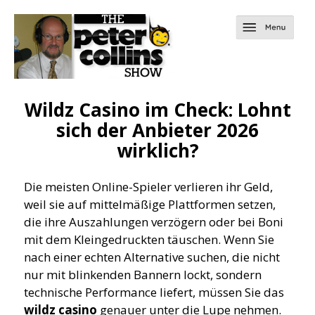
Wildz Casino im Check: Lohnt
sich der Anbieter 2026
wirklich?
Die meisten Online-Spieler verlieren ihr Geld,
weil sie auf mittelmäßige Plattformen setzen,
die ihre Auszahlungen verzögern oder bei Boni
mit dem Kleingedruckten täuschen. Wenn Sie
nach einer echten Alternative suchen, die nicht
nur mit blinkenden Bannern lockt, sondern
technische Performance liefert, müssen Sie das
wildz casino
genauer unter die Lupe nehmen.