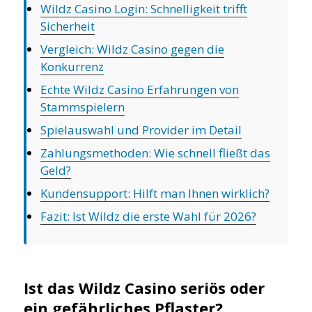
Wildz Casino Login: Schnelligkeit trifft
Sicherheit
Vergleich: Wildz Casino gegen die
Konkurrenz
Echte Wildz Casino Erfahrungen von
Stammspielern
Spielauswahl und Provider im Detail
Zahlungsmethoden: Wie schnell fließt das
Geld?
Kundensupport: Hilft man Ihnen wirklich?
Fazit: Ist Wildz die erste Wahl für 2026?
Ist das Wildz Casino seriös oder
ein gefährliches Pflaster?