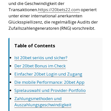
und die Geschwindigkeit der
Transaktionen.
https://20bets22.com
operiert
unter einer international anerkannten
Glücksspiellizenz, die regelmäßige Audits der
Zufallszahlengeneratoren (RNG) vorschreibt.
Table of Contents
Ist 20bet seriös und sicher?
Der 20bet Bonus im Check
Einfacher 20bet Login und Zugang
Die mobile Performance: 20bet App
Spielauswahl und Provider-Portfolio
Zahlungsmethoden und
Auszahlungsgeschwindigkeit