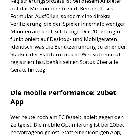
Registrierungsprozess ist bei diesem Anbieter
auf das Minimum reduziert. Kein endloses
Formular-Ausfüllen, sondern eine direkte
Verifizierung, die den Spieler innerhalb weniger
Minuten an den Tisch bringt. Der 20bet Login
funktioniert auf Desktop- und Mobilgeräten
identisch, was die Benutzerführung zu einer der
Stärken der Plattform macht. Wer sich einmal
registriert hat, behält seinen Status über alle
Geräte hinweg.
Die mobile Performance: 20bet
App
Wer heute noch am PC fesselt, spielt gegen den
Zeitgeist. Die mobile Optimierung ist bei 20bet
hervorragend gelöst. Statt einer klobigen App,