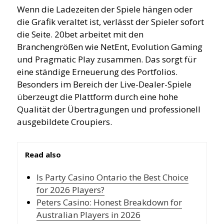
Wenn die Ladezeiten der Spiele hängen oder
die Grafik veraltet ist, verlässt der Spieler sofort
die Seite. 20bet arbeitet mit den
Branchengrößen wie NetEnt, Evolution Gaming
und Pragmatic Play zusammen. Das sorgt für
eine ständige Erneuerung des Portfolios.
Besonders im Bereich der Live-Dealer-Spiele
überzeugt die Plattform durch eine hohe
Qualität der Übertragungen und professionell
ausgebildete Croupiers.
Read also
Is Party Casino Ontario the Best Choice
for 2026 Players?
Peters Casino: Honest Breakdown for
Australian Players in 2026