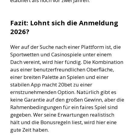
etabliert als noch vor zwei Jahren.
Fazit: Lohnt sich die Anmeldung
2026?
Wer auf der Suche nach einer Plattform ist, die
Sportwetten und Casinospiele unter einem
Dach vereint, wird hier fündig. Die Kombination
aus einer benutzerfreundlichen Oberfläche,
einer breiten Palette an Spielen und einer
stabilen App macht 20bet zu einer
ernstzunehmenden Option. Natürlich gibt es
keine Garantie auf den großen Gewinn, aber die
Rahmenbedingungen für ein faires Spiel sind
gegeben. Wer seine Erwartungen realistisch
hält und die Bonusregeln liest, wird hier eine
gute Zeit haben.