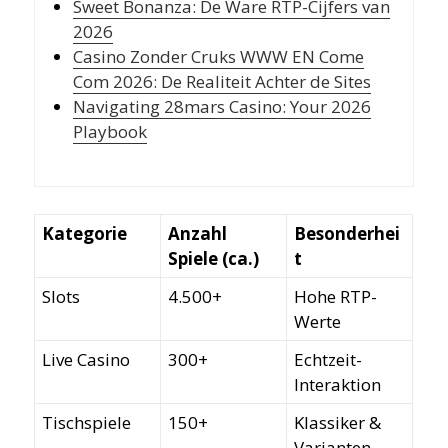
Sweet Bonanza: De Ware RTP-Cijfers van
2026
Casino Zonder Cruks WWW EN Come
Com 2026: De Realiteit Achter de Sites
Navigating 28mars Casino: Your 2026
Playbook
Kategorie
Anzahl
Besonderhei
Spiele (ca.)
t
Slots
4.500+
Hohe RTP-
Werte
Live Casino
300+
Echtzeit-
Interaktion
Tischspiele
150+
Klassiker &
Varianten