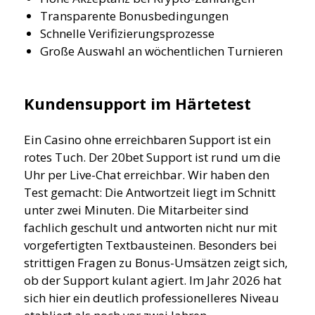
Transparente Bonusbedingungen
Schnelle Verifizierungsprozesse
Große Auswahl an wöchentlichen Turnieren
Kundensupport im Härtetest
Ein Casino ohne erreichbaren Support ist ein
rotes Tuch. Der 20bet Support ist rund um die
Uhr per Live-Chat erreichbar. Wir haben den
Test gemacht: Die Antwortzeit liegt im Schnitt
unter zwei Minuten. Die Mitarbeiter sind
fachlich geschult und antworten nicht nur mit
vorgefertigten Textbausteinen. Besonders bei
strittigen Fragen zu Bonus-Umsätzen zeigt sich,
ob der Support kulant agiert. Im Jahr 2026 hat
sich hier ein deutlich professionelleres Niveau