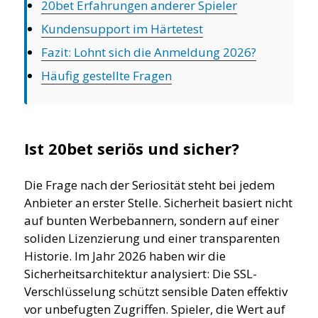
20bet Erfahrungen anderer Spieler
Kundensupport im Härtetest
Fazit: Lohnt sich die Anmeldung 2026?
Häufig gestellte Fragen
Ist 20bet seriös und sicher?
Die Frage nach der Seriosität steht bei jedem
Anbieter an erster Stelle. Sicherheit basiert nicht
auf bunten Werbebannern, sondern auf einer
soliden Lizenzierung und einer transparenten
Historie. Im Jahr 2026 haben wir die
Sicherheitsarchitektur analysiert: Die SSL-
Verschlüsselung schützt sensible Daten effektiv
vor unbefugten Zugriffen. Spieler, die Wert auf