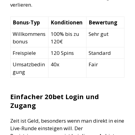
verlieren.
Bonus-Typ
Konditionen
Bewertung
Willkommens
100% bis zu
Sehr gut
bonus
120€
Freispiele
120 Spins
Standard
Umsatzbedin
40x
Fair
gung
Einfacher 20bet Login und
Zugang
Zeit ist Geld, besonders wenn man direkt in eine
Live-Runde einsteigen will. Der