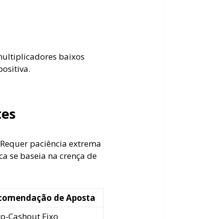
ultiplicadores baixos
ositiva.
tes
. Requer paciência extrema
ca se baseia na crença de
comendação de Aposta
o-Cashout Fixo