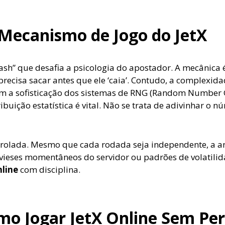
 Mecanismo de Jogo do JetX
rash” que desafia a psicologia do apostador. A mecânica 
precisa sacar antes que ele ‘caia’. Contudo, a complexid
om a sofisticação dos sistemas de RNG (Random Number
ibuição estatística é vital. Não se trata de adivinhar o 
trolada. Mesmo que cada rodada seja independente, a an
ar vieses momentâneos do servidor ou padrões de volatil
nline
com disciplina.
omo Jogar JetX Online Sem P