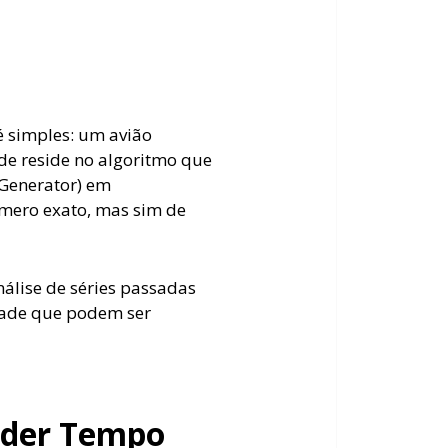
é simples: um avião
ade reside no algoritmo que
 Generator) em
número exato, mas sim de
álise de séries passadas
idade que podem ser
erder Tempo