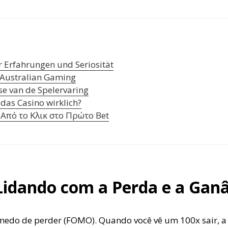
r Erfahrungen und Seriosität
f Australian Gaming
se van de Spelervaring
das Casino wirklich?
Από το Κλικ στο Πρώτο Bet
 Lidando com a Perda e a Gan
o medo de perder (FOMO). Quando você vê um 100x sair, a