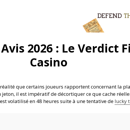
vis 2026 : Le Verdict F
Casino
a réalité que certains joueurs rapportent concernant la 
jeton, il est impératif de décortiquer ce que cache réell
st volatilisé en 48 heures suite à une tentative de
lucky 