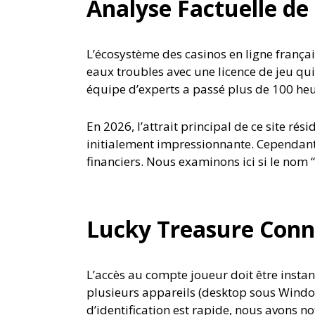
Analyse Factuelle de
L’écosystème des casinos en ligne frança
eaux troubles avec une licence de jeu qu
équipe d’experts a passé plus de 100 heure
En 2026, l’attrait principal de ce site r
initialement impressionnante. Cependant,
financiers. Nous examinons ici si le nom
Lucky Treasure Conne
L’accès au compte joueur doit être instan
plusieurs appareils (desktop sous Windows
d’identification est rapide, nous avons no