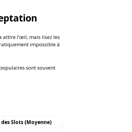
ceptation
ttire l’œil, mais lisez les
 pratiquement impossible à
 populaires sont souvent
 des Slots (Moyenne)