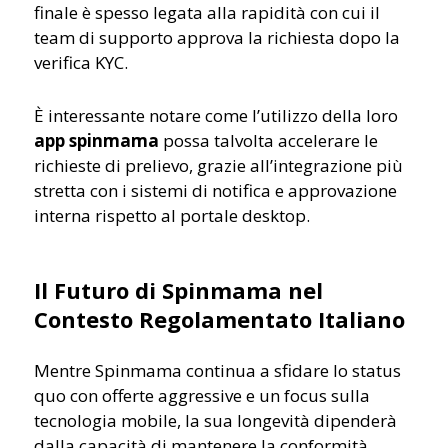
finale è spesso legata alla rapidità con cui il
team di supporto approva la richiesta dopo la
verifica KYC.
È interessante notare come l’utilizzo della loro
app spinmama
possa talvolta accelerare le
richieste di prelievo, grazie all’integrazione più
stretta con i sistemi di notifica e approvazione
interna rispetto al portale desktop.
Il Futuro di Spinmama nel
Contesto Regolamentato Italiano
Mentre Spinmama continua a sfidare lo status
quo con offerte aggressive e un focus sulla
tecnologia mobile, la sua longevità dipenderà
dalla capacità di mantenere la conformità