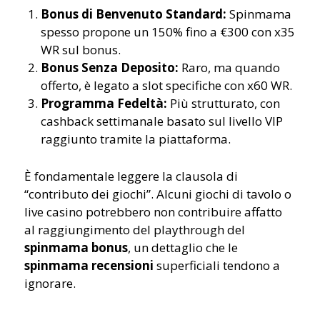
Bonus di Benvenuto Standard:
Spinmama
spesso propone un 150% fino a €300 con x35
WR sul bonus.
Bonus Senza Deposito:
Raro, ma quando
offerto, è legato a slot specifiche con x60 WR.
Programma Fedeltà:
Più strutturato, con
cashback settimanale basato sul livello VIP
raggiunto tramite la piattaforma.
È fondamentale leggere la clausola di
“contributo dei giochi”. Alcuni giochi di tavolo o
live casino potrebbero non contribuire affatto
al raggiungimento del playthrough del
spinmama bonus
, un dettaglio che le
spinmama recensioni
superficiali tendono a
ignorare.