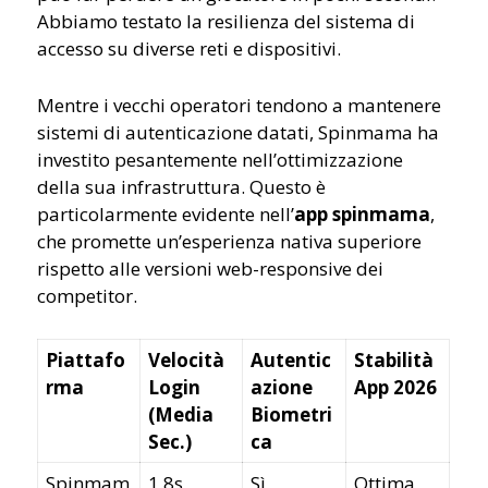
Abbiamo testato la resilienza del sistema di
accesso su diverse reti e dispositivi.
Mentre i vecchi operatori tendono a mantenere
sistemi di autenticazione datati, Spinmama ha
investito pesantemente nell’ottimizzazione
della sua infrastruttura. Questo è
particolarmente evidente nell’
app spinmama
,
che promette un’esperienza nativa superiore
rispetto alle versioni web-responsive dei
competitor.
Piattafo
Velocità
Autentic
Stabilità
rma
Login
azione
App 2026
(Media
Biometri
Sec.)
ca
Spinmam
1.8s
Sì
Ottima