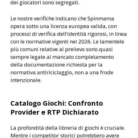
dei giocatori sono segregati.
Le nostre verifiche indicano che Spinmama
opera sotto una licenza europea valida, con
processi di verifica dell’identità rigorosi, in linea
con le normative vigenti nel 2026. Le lamentele
più comuni relative al prelievo sono quasi
sempre legate al mancato completamento
della documentazione richiesta per la
normativa antiriciclaggio, non a una frode
intenzionale.
Catalogo Giochi: Confronto
Provider e RTP Dichiarato
La profondità della libreria di giochi è cruciale.
Mentre i competitor storici potrebbero avere